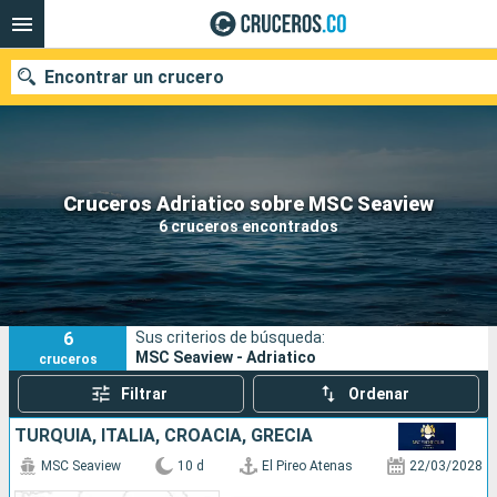
Encontrar un crucero
Cruceros Adriatico sobre MSC Seaview
Fecha de salida
6 cruceros encontrados
Buscar
6
Sus criterios de búsqueda:
MSC Seaview - Adriatico
cruceros
Filtrar
Ordenar
TURQUÍA, ITALIA, CROACIA, GRECIA
MSC Seaview
10 d
El Pireo Atenas
22/03/2028