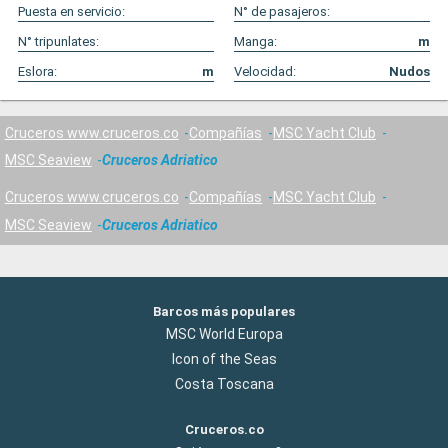
Puesta en servicio:
N° de pasajeros:
N° tripunlates:
Manga:
m
Eslora:
m
Velocidad:
Nudos
Cruceros www.cruceros.co
Compañías
MSC Yacht Club
MSC Seaview
Cruceros Adriatico
Cruceros www.cruceros.co
Compañías
MSC Yacht Club
MSC Seaview
Cruceros Adriatico
Barcos más populares
MSC World Europa
Icon of the Seas
Costa Toscana
Cruceros.co