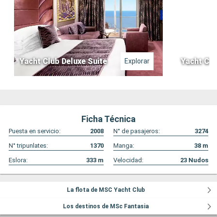
Yacht Club Deluxe Suite
Yacht Clu
Explorar
Ficha Técnica
Puesta en servicio:
2008
N° de pasajeros:
3274
N° tripunlates:
1370
Manga:
38
m
Eslora:
333
m
Velocidad:
23
Nudos
La flota de MSC Yacht Club
Los destinos de MSc Fantasia