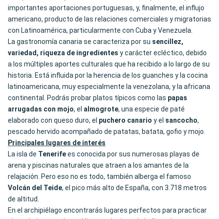
importantes aportaciones portuguesas, y, finalmente, el influjo
americano, producto de las relaciones comerciales y migratorias
con Latinoamérica, particularmente con Cuba y Venezuela.
La gastronomía canaria se caracteriza por su
sencillez,
variedad, riqueza de ingredientes
y carácter ecléctico, debido
a los múltiples aportes culturales que ha recibido a lo largo de su
historia. Está influida por la herencia de los guanches y la cocina
latinoamericana, muy especialmente la venezolana, y la africana
continental. Podrás probar platos típicos como las
papas
arrugadas con mojo
, el
almogrote
, una especie de paté
elaborado con queso duro, el
puchero canario
y el
sancocho
,
pescado hervido acompañado de patatas, batata, gofio y mojo.
Principales lugares de interés
La isla de
Tenerife
es conocida por sus numerosas playas de
arena y piscinas naturales que atraen a los amantes de la
relajación. Pero eso no es todo, también alberga el famoso
Volcán del Teide
, el pico más alto de España, con 3.718 metros
de altitud.
En el archipiélago encontrarás lugares perfectos para practicar