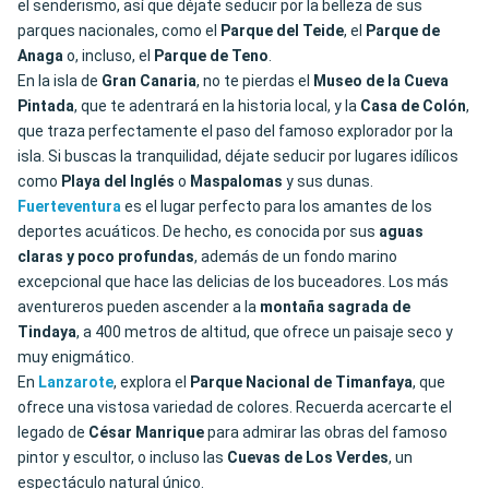
el senderismo, así que déjate seducir por la belleza de sus
parques nacionales, como el
Parque del Teide
, el
Parque de
Anaga
o, incluso, el
Parque de
Teno
.
En la isla de
Gran Canaria
, no te pierdas el
Museo de la Cueva
Pintada
, que te adentrará en la historia local, y la
Casa de Colón
,
que traza perfectamente el paso del famoso explorador por la
isla. Si buscas la tranquilidad, déjate seducir por lugares idílicos
como
Playa del Inglés
o
Maspalomas
y sus dunas.
Fuerteventura
es el lugar perfecto para los amantes de los
deportes acuáticos. De hecho, es conocida por sus
aguas
claras y poco profundas
, además de un fondo marino
excepcional que hace las delicias de los buceadores. Los más
aventureros pueden ascender a la
montaña sagrada de
Tindaya
, a 400 metros de altitud, que ofrece un paisaje seco y
muy enigmático.
En
Lanzarote
, explora el
Parque Nacional de Timanfaya
, que
ofrece una vistosa variedad de colores. Recuerda acercarte el
legado de
César Manrique
para admirar las obras del famoso
pintor y escultor, o incluso las
Cuevas de Los Verdes
, un
espectáculo natural único.