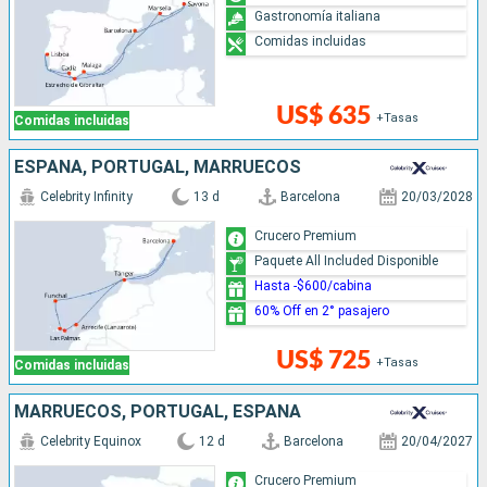
Gastronomía italiana
Comidas incluidas
US$ 635
+Tasas
Comidas incluidas
ESPAÑA, PORTUGAL, MARRUECOS
Celebrity Infinity
13 d
Barcelona
20/03/2028
Crucero Premium
Paquete All Included Disponible
Hasta -$600/cabina
60% Off en 2° pasajero
US$ 725
+Tasas
Comidas incluidas
MARRUECOS, PORTUGAL, ESPAÑA
Celebrity Equinox
12 d
Barcelona
20/04/2027
Crucero Premium