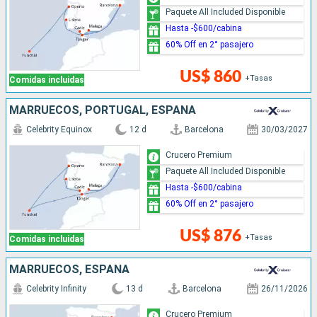
Paquete All Included Disponible
Hasta -$600/cabina
60% Off en 2° pasajero
US$ 860
+Tasas
Comidas incluidas
MARRUECOS, PORTUGAL, ESPAÑA
Celebrity Equinox
12 d
Barcelona
30/03/2027
Crucero Premium
Paquete All Included Disponible
Hasta -$600/cabina
60% Off en 2° pasajero
US$ 876
+Tasas
Comidas incluidas
MARRUECOS, ESPAÑA
Celebrity Infinity
13 d
Barcelona
26/11/2026
Crucero Premium