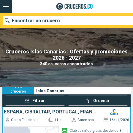
Encontrar un crucero
Cruceros Islas Canarias : Ofertas y promociones
2026 - 2027
Fecha de salida
340 cruceros encontrados
Buscar
340
Sus criterios de búsqueda:
Islas Canarias
cruceros
Filtrar
Ordenar
ESPAÑA, GIBRALTAR, PORTUGAL, FRANCIA, ITALIA
Costa Fascinosa
11 d
Barcelona
16/11/2026
Club de niños gratis desde los 3