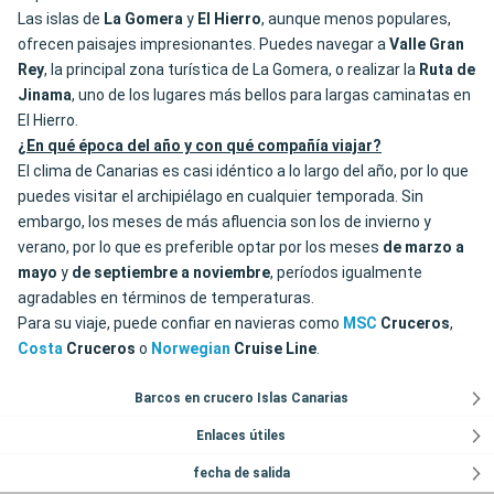
Las islas de
La Gomera
y
El Hierro
, aunque menos populares,
ofrecen paisajes impresionantes. Puedes navegar a
Valle Gran
Rey
, la principal zona turística de La Gomera, o realizar la
Ruta de
Jinama
, uno de los lugares más bellos para largas caminatas en
El Hierro.
¿En qué época del año y con qué compañía viajar?
El clima de Canarias es casi idéntico a lo largo del año, por lo que
puedes visitar el archipiélago en cualquier temporada. Sin
embargo, los meses de más afluencia son los de invierno y
verano, por lo que es preferible optar por los meses
de marzo a
mayo
y
de septiembre a noviembre
, períodos igualmente
agradables en términos de temperaturas.
Para su viaje, puede confiar en navieras como
MSC
Cruceros
,
Costa
Cruceros
o
Norwegian
Cruise Line
.
Barcos en crucero Islas Canarias
Enlaces útiles
fecha de salida