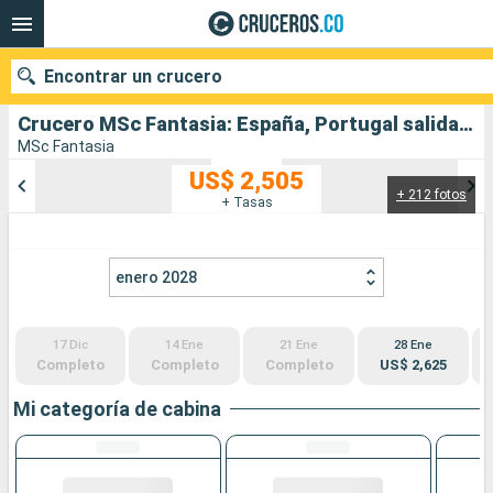
Encontrar un crucero
Crucero MSc Fantasia: España, Portugal salida desde Arrecife
MSc Fantasia
US$ 2,505
+ 212 fotos
Nuestros destinos
+ Tasas
Fecha de salida
enero 2028
Puertos
Compañías
17 Dic
14 Ene
21 Ene
28 Ene
Buscar
Completo
Completo
Completo
US$ 2,625
Mi categoría de cabina