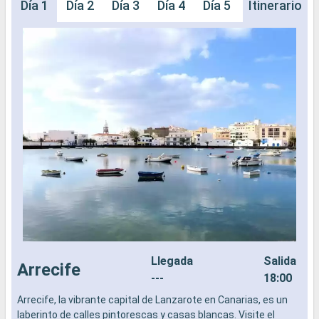
Día 1
Día 2
Día 3
Día 4
Día 5
Día 6
Itinerario
Día 
Llegada
Salida
Arrecife
---
18:00
Arrecife, la vibrante capital de Lanzarote en Canarias, es un
L
laberinto de calles pintorescas y casas blancas. Visite el
ú