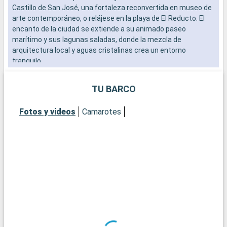
Castillo de San José, una fortaleza reconvertida en museo de
V
arte contemporáneo, o relájese en la playa de El Reducto. El
l
encanto de la ciudad se extiende a su animado paseo
C
marítimo y sus lagunas saladas, donde la mezcla de
t
arquitectura local y aguas cristalinas crea un entorno
m
tranquilo.
d
TU BARCO
Fotos y videos
Camarotes