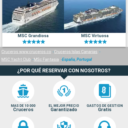
MSC Grandiosa
MSC Virtuosa
Cruceros www.cruceros.co
Cruceros Islas Canarias
MSC Yacht Club
MSc Fantasia
España, Portugal
¿POR QUÉ RESERVAR CON NOSOTROS?
MAS DE 10 000
EL MEJOR PRECIO
GASTOS DE GESTION
Cruceros
Garantizado
Gratis