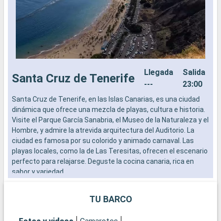
Llegada
Salida
Santa Cruz de Tenerife
---
23:00
Santa Cruz de Tenerife, en las Islas Canarias, es una ciudad
E
dinámica que ofrece una mezcla de playas, cultura e historia.
E
Visite el Parque García Sanabria, el Museo de la Naturaleza y el
F
Hombre, y admire la atrevida arquitectura del Auditorio. La
e
ciudad es famosa por su colorido y animado carnaval. Las
c
playas locales, como la de Las Teresitas, ofrecen el escenario
a
perfecto para relajarse. Deguste la cocina canaria, rica en
m
sabor y variedad.
y
d
TU BARCO
¿
P