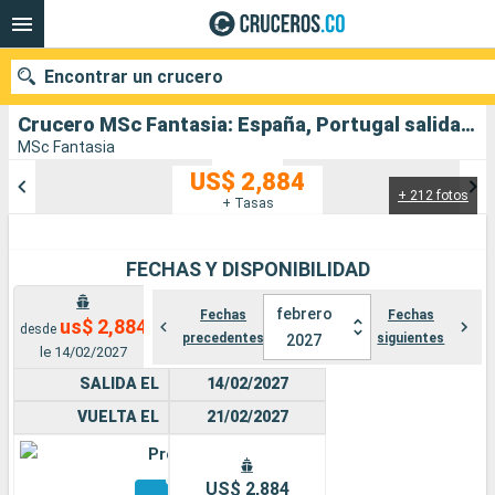
Encontrar un crucero
Crucero MSc Fantasia: España, Portugal salida desde Santa Cruz de Tenerife
MSc Fantasia
US$ 2,884
+ 212 fotos
Nuestros destinos
+ Tasas
Fecha de salida
FECHAS Y DISPONIBILIDAD
Puertos
Compañías
febrero
Fechas
Fechas
us$ 2,884
desde
precedentes
siguientes
2027
Buscar
le 14/02/2027
SALIDA EL
14/02/2027
VUELTA EL
21/02/2027
Premium
Otros
US$ 2,884