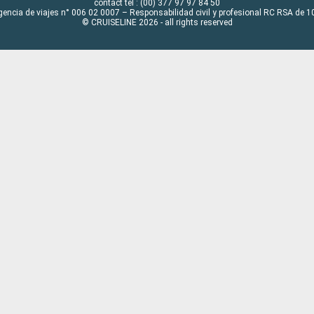
contact tel : (00) 377 97 97 84 50
gencia de viajes n° 006 02 0007 – Responsabilidad civil y profesional RC RSA de
© CRUISELINE 2026 - all rights reserved