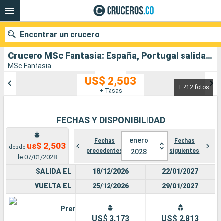
Encontrar un crucero
Crucero MSc Fantasia: España, Portugal salida desde Las Palmas
MSc Fantasia
US$ 2,503
+ 212 fotos
Nuestros destinos
+ Tasas
Fecha de salida
FECHAS Y DISPONIBILIDAD
Puertos
Compañías
enero
Fechas
Fechas
us$ 2,503
desde
precedentes
siguientes
2028
Buscar
le 07/01/2028
SALIDA EL
18/12/2026
22/01/2027
VUELTA EL
25/12/2026
29/01/2027
Premium
US$ 3,173
US$ 2,813