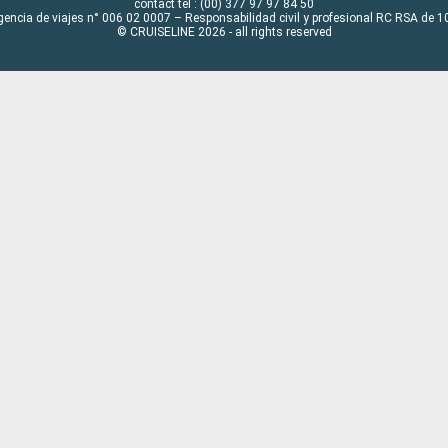
contact tel : (00) 377 97 97 84 50
gencia de viajes n° 006 02 0007 – Responsabilidad civil y profesional RC RSA de
© CRUISELINE 2026 - all rights reserved