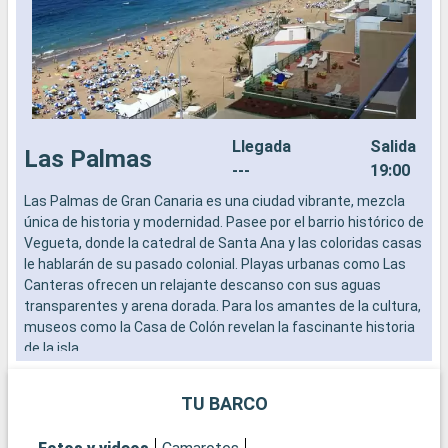
Llegada
Salida
Las Palmas
---
19:00
Las Palmas de Gran Canaria es una ciudad vibrante, mezcla
E
única de historia y modernidad. Pasee por el barrio histórico de
E
Vegueta, donde la catedral de Santa Ana y las coloridas casas
e
le hablarán de su pasado colonial. Playas urbanas como Las
a
Canteras ofrecen un relajante descanso con sus aguas
e
transparentes y arena dorada. Para los amantes de la cultura,
a
museos como la Casa de Colón revelan la fascinante historia
d
de la isla.
s
e
TU BARCO
¿
S