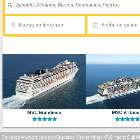
Nuestros destinos
Fecha de salida
MSC Grandiosa
MSC Virtuos
Cruceros www.cruceros.co
Cruceros Mediterráneo
MSC Yacht Club
M