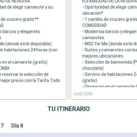
DAD DE RESERVA
FLEXIBILIDAD DE LA RESERV
dad de elegir camarote y su
- Oportunidad de elegir cam
*
ubicación*
 de crucero gratis**
- 1 cambio de crucero grati
AD
COMODIDAD
s barcos y elegantes
- Modernos barcos y elegan
s
camarotes
Me (donde esté disponible)
- MSC for Me (donde esté di
 de habitaciones 24 horas (con
- Suites y camarotes con ba
mejores ubicaciones
 en el camarote (gratis)
- Selección de bienvenida (
OMÍA
chocolate)
e reservar la selección de
- Servicio de habitaciones 
mejor precio con la Tarifa Todo
(gratis)
- Desayuno en el camarote (
 una amplia oferta
GASTRONOMÍA
Leer más
mica
- Opción de reservar la sele
ntes principales que sirven
bebidas a mejor precio con 
TU ITINERARIO
ourmet adaptadas a una
Incluido
e restricciones dietéticas
- Bufé con una amplia ofert
ad de elegir el turno de cena
gastronómica
 7
Día 8
isponibilidad)
- Restaurantes principales 
descuento en una selección
comidas gourmet adaptada