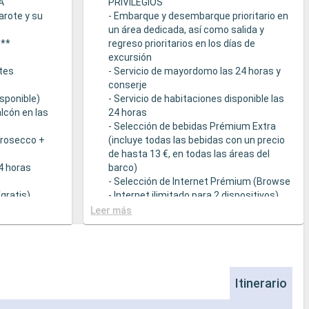
A
PRIVILEGIOS
arote y su
- Embarque y desembarque prioritario en
un área dedicada, así como salida y
s**
regreso prioritarios en los días de
excursión
tes
- Servicio de mayordomo las 24 horas y
conserje
sponible)
- Servicio de habitaciones disponible las
lcón en las
24 horas
- Selección de bebidas Prémium Extra
Prosecco +
(incluye todas las bebidas con un precio
de hasta 13 €, en todas las áreas del
24 horas
barco)
- Selección de Internet Prémium (Browse
gratis)
- Internet ilimitado para 2 dispositivos)
- Acceso prioritario a la suite termal de
Leer más
cción de
MSC Aurea Spa
la Tarifa Todo
- Amenities de relajación en cada suite
(incluye albornoz y zapatillas)
a
- Menú de almohadas
- Otros detalles: servicio de empaquetar
Itinerario
que sirven
/ desempaquetar el equipaje, periódico
s a una
entregado directamente en la suite, bajo