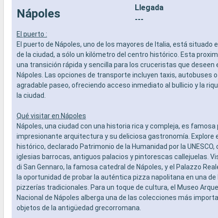
Llegada
- Actividades recreativas para niños
prepago d
Nápoles
SERVICIOS
especiali
---
- Personal multilingue cualificado
DEPORTE 
El puerto :
OTROS PRIVILEGIOS
- Programa
El puerto de Nápoles, uno de los mayores de Italia, está situado 
- Puntos MSC Voyagers Club
teatro al 
de la ciudad, a sólo un kilómetro del centro histórico. Esta proxim
- Área de 
una transición rápida y sencilla para los cruceristas que deseen 
- Instalaci
Nápoles. Las opciones de transporte incluyen taxis, autobuses o
- Gimnasio
agradable paseo, ofreciendo acceso inmediato al bullicio y la riq
panorámi
- Activida
la ciudad.
adultos, b
- Activida
Qué visitar en Nápoles
SERVICIO
Nápoles, una ciudad con una historia rica y compleja, es famosa 
- Personal
impresionante arquitectura y su deliciosa gastronomía. Explore e
OTROS PR
histórico, declarado Patrimonio de la Humanidad por la UNESCO,
- Puntos 
iglesias barrocas, antiguos palacios y pintorescas callejuelas. V
di San Gennaro, la famosa catedral de Nápoles, y el Palazzo Real
la oportunidad de probar la auténtica pizza napolitana en una d
pizzerías tradicionales. Para un toque de cultura, el Museo Arqu
Nacional de Nápoles alberga una de las colecciones más importa
objetos de la antigüedad grecorromana.