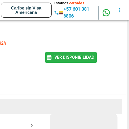
Estamos
cerrados
Caribe sin Visa
+57 601 381
Americana
6806
 82%
VER DISPONIBILIDAD