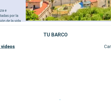
adultos)
- 40% de descuento en una 
eza e
prepago de spa
tadas por la
- 10% de descuento en todo
ión de la vida
tratamientos de spa adquir
erpenteante
SERVICIOS
oles. La Costa
- Personal multilingue cuali
TU BARCO
 un paraíso
- Embarque prioritario y ent
equipaje
vivir una
 videos
Ca
OTROS PRIVILEGIOS
to en ferry, con
- Puntos MSC Voyagers Clu