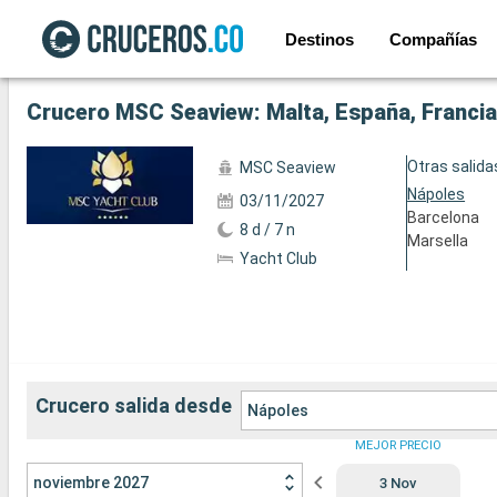
Destinos
Compañías
Ver las 72 fotos siguientes
Crucero MSC Seaview: Malta, España, Francia,
Otras salida
MSC Seaview
Nápoles
03/11/2027
Barcelona
8 d / 7 n
Marsella
Yacht Club
Crucero salida desde
Nápoles
MEJOR PRECIO
noviembre 2027
3 Nov