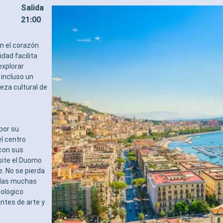
Salida
e restaurante de
variedad de restricciones d
dades
- Turno de cena libre con M
21:00
Y ENTRETENIMIENTO
Dining en un restaurante o 
 variado de espectáculos en el
- 20% de descuento en una 
en el corazón
estilo de Broadway
prepago de restaurante de
idad facilita
piscina
especialidades
explorar
ones deportivas al aire libre
DEPORTE Y ENTRETENIMIE
 incluso un
 equipado con vistas
- Programa variado de espe
ueza cultural de
cas
teatro al estilo de Broadwa
des de entretenimiento para
- Área de piscina
ebés y niños
- Instalaciones deportivas al 
des recreativas para niños
- Gimnasio equipado con vi
S
panorámicas
por su
 multilingue cualificado
- Actividades de entretenim
l centro
IVILEGIOS
adultos, bebés y niños
 con sus
MSC Voyagers Club
- Actividades recreativas p
isite el Duomo
RELAJACIÓN Y BIENESTAR
e. No se pierda
- Acceso al exclusivo solár
e las muchas
- Amenities de relajación e
eológico
camarote (incluye albornoz 
ntes de arte y
- Menú de almohadas
- Acceso al área termal (sol