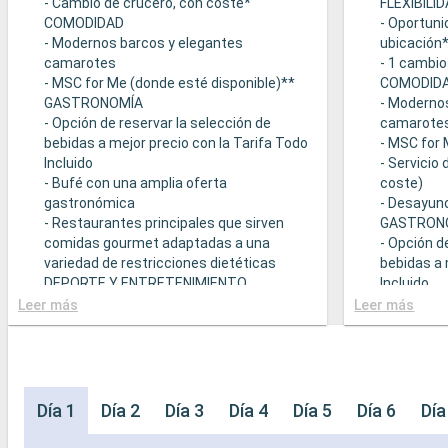
- Cambio de crucero, con coste*
FLEXIBILI
COMODIDAD
- Oportuni
- Modernos barcos y elegantes
ubicación
camarotes
- 1 cambio
- MSC for Me (donde esté disponible)**
COMODID
GASTRONOMÍA
- Moderno
- Opción de reservar la selección de
camarote
bebidas a mejor precio con la Tarifa Todo
- MSC for 
Incluido
- Servicio
- Bufé con una amplia oferta
coste)
gastronómica
- Desayuno
- Restaurantes principales que sirven
GASTRON
comidas gourmet adaptadas a una
- Opción d
variedad de restricciones dietéticas
bebidas a 
DEPORTE Y ENTRETENIMIENTO
Incluido
- Programa variado de espectáculos en el
- Bufé con
Leer más
Leer más
teatro al estilo de Broadway
gastronó
- Área de piscina
- Restaura
- Instalaciones deportivas al aire libre
comidas g
- Gimnasio equipado con vistas
variedad d
panorámicas
- Posibilid
Día 1
Día 2
Día 3
Día 4
Día 5
Día 6
Día
- Actividades de entretenimiento para
(sujeto a d
adultos, bebés y niños
- 20% de 