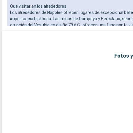
Qué visitar en los alrededores
Los alrededores de Nápoles ofrecen lugares de excepcional bell
importancia histórica. Las ruinas de Pompeya y Herculano, sepul
erupción del Vesubio en el año 79 d.C., ofrecen una fascinante vis
en la Antigüedad romana. El propio Vesubio, accesible por una s
carretera, ofrece unas vistas espectaculares de la bahía de Náp
Amalfitana, con pueblos pintorescos como Positano y Amalfi, es
para los amantes de los paisajes costeros espectaculares. Para 
Fotos y
experiencia isleña, no se pierda la isla de Capri, a un corto trayec
sus impresionantes paisajes y la famosa Grotta Azzurra.