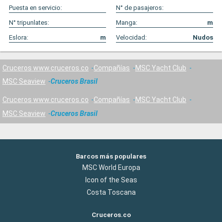
Puesta en servicio:
N° de pasajeros:
N° tripunlates:
Manga:
m
Eslora:
m
Velocidad:
Nudos
Cruceros www.cruceros.co
Compañías
MSC Yacht Club
MSC Seaview
Cruceros Brasil
Cruceros www.cruceros.co
Compañías
MSC Yacht Club
MSC Seaview
Cruceros Brasil
Barcos más populares
MSC World Europa
Icon of the Seas
Costa Toscana
Cruceros.co