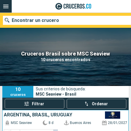
Encontrar un crucero
Cruceros Brasil sobre MSC Seaview
Fecha de salida
10 cruceros encontrados
Buscar
10
Sus criterios de búsqueda:
MSC Seaview - Brasil
cruceros
Filtrar
Ordenar
ARGENTINA, BRASIL, URUGUAY
MSC Seaview
8 d
Buenos Aires
28/01/2027