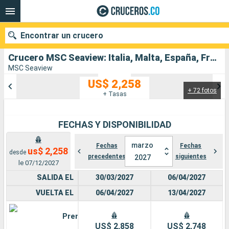
Encontrar un crucero
Crucero MSC Seaview: Italia, Malta, España, Francia salida desde Genova
MSC Seaview
US$ 2,258
+ 72 fotos
Nuestros destinos
+ Tasas
Fecha de salida
FECHAS Y DISPONIBILIDAD
Puertos
Compañías
marzo
Fechas
Fechas
us$ 2,258
desde
precedentes
siguientes
2027
Buscar
le 07/12/2027
SALIDA EL
30/03/2027
06/04/2027
VUELTA EL
06/04/2027
13/04/2027
Premium
US$ 2,858
US$ 2,748