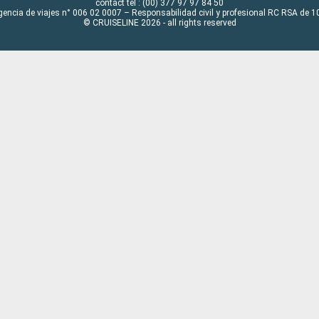
contact tel : (00) 377 97 97 84 50
gencia de viajes n° 006 02 0007 – Responsabilidad civil y profesional RC RSA de
© CRUISELINE 2026 - all rights reserved