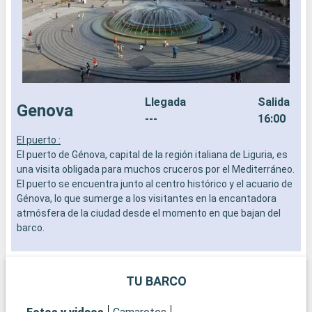
Llegada
Salida
Genova
---
16:00
El puerto :
E
El puerto de Génova, capital de la región italiana de Liguria, es
E
una visita obligada para muchos cruceros por el Mediterráneo.
s
El puerto se encuentra junto al centro histórico y el acuario de
c
Génova, lo que sumerge a los visitantes en la encantadora
y
atmósfera de la ciudad desde el momento en que bajan del
L
barco.
i
b
Qué visitar en Génova
Pasear por los Carrugi, las típicas callejuelas que conducen a
Q
TU BARCO
la magnífica Via Garibaldi, bordeada de palacios de los siglos
N
XVI y XVII que atestiguan la prosperidad de la ciudad en
f