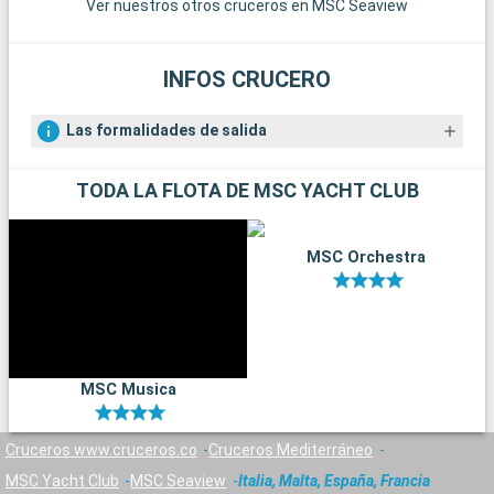
Ver nuestros otros cruceros en MSC Seaview
A
INFOS CRUCERO
Las formalidades de salida
TODA LA FLOTA DE MSC YACHT CLUB
MSC Orchestra
MSC Musica
Cruceros www.cruceros.co
Cruceros Mediterráneo
MSC Yacht Club
MSC Seaview
Italia, Malta, España, Francia