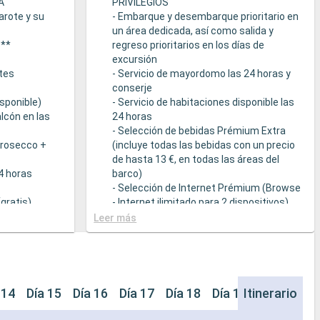
A
PRIVILEGIOS
arote y su
- Embarque y desembarque prioritario en
un área dedicada, así como salida y
s**
regreso prioritarios en los días de
excursión
tes
- Servicio de mayordomo las 24 horas y
conserje
sponible)
- Servicio de habitaciones disponible las
lcón en las
24 horas
- Selección de bebidas Prémium Extra
Prosecco +
(incluye todas las bebidas con un precio
de hasta 13 €, en todas las áreas del
24 horas
barco)
- Selección de Internet Prémium (Browse
gratis)
- Internet ilimitado para 2 dispositivos)
- Acceso prioritario a la suite termal de
Leer más
cción de
MSC Aurea Spa
la Tarifa Todo
- Amenities de relajación en cada suite
(incluye albornoz y zapatillas)
a
- Menú de almohadas
- Otros detalles: servicio de empaquetar
 14
Día 15
Día 16
Día 17
Día 18
Día 19
Itinerario
Día 20
que sirven
/ desempaquetar el equipaje, periódico
s a una
entregado directamente en la suite, bajo