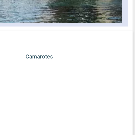
elección de horario para cenar
selección
s los
idos a bordo
ficado
rega de
Camarotes
b