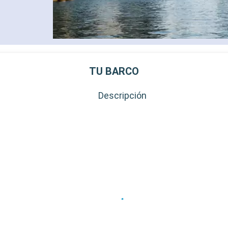
adultos)
- 40% de descuento en una 
prepago de spa
- 10% de descuento en todo
tratamientos de spa adquir
SERVICIOS
- Personal multilingue cuali
TU BARCO
- Embarque prioritario y ent
equipaje
Descripción
OTROS PRIVILEGIOS
- Puntos MSC Voyagers Clu