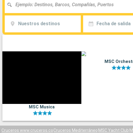
Nuestros destinos
Fecha de salida
MSC Orchest
MSC Musica
Cruceros www.cruceros.co
Cruceros Mediterráneo
MSC Yacht Club
M