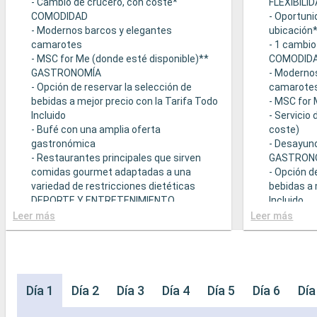
- Cambio de crucero, con coste*
FLEXIBILI
COMODIDAD
- Oportuni
- Modernos barcos y elegantes
ubicación
camarotes
- 1 cambio
- MSC for Me (donde esté disponible)**
COMODID
GASTRONOMÍA
- Moderno
- Opción de reservar la selección de
camarote
bebidas a mejor precio con la Tarifa Todo
- MSC for 
Incluido
- Servicio
- Bufé con una amplia oferta
coste)
gastronómica
- Desayuno
- Restaurantes principales que sirven
GASTRON
comidas gourmet adaptadas a una
- Opción d
variedad de restricciones dietéticas
bebidas a 
DEPORTE Y ENTRETENIMIENTO
Incluido
- Programa variado de espectáculos en el
- Bufé con
Leer más
Leer más
teatro al estilo de Broadway
gastronó
- Área de piscina
- Restaura
- Instalaciones deportivas al aire libre
comidas g
- Gimnasio equipado con vistas
variedad d
panorámicas
- Posibilid
Día 1
Día 2
Día 3
Día 4
Día 5
Día 6
Día
- Actividades de entretenimiento para
(sujeto a d
adultos, bebés y niños
- 20% de 