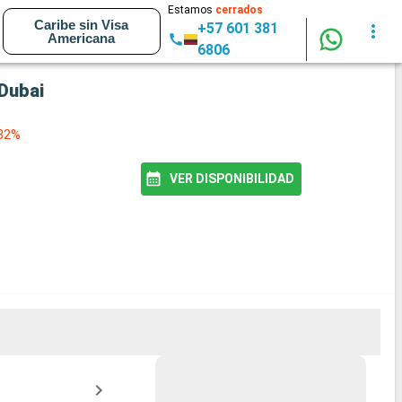
Estamos
cerrados
Caribe sin Visa
+57 601 381
Americana
6806
 Dubai
 82%
VER DISPONIBILIDAD