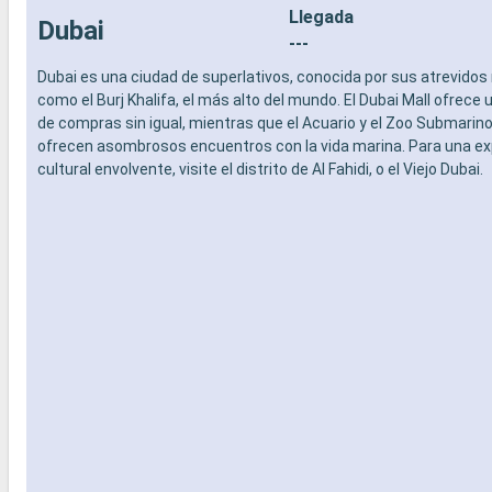
Llegada
- Actividades recreativas para niños
prepago d
Dubai
SERVICIOS
especiali
---
- Personal multilingue cualificado
DEPORTE 
Dubai es una ciudad de superlativos, conocida por sus atrevidos
OTROS PRIVILEGIOS
- Programa
como el Burj Khalifa, el más alto del mundo. El Dubai Mall ofrece 
- Puntos MSC Voyagers Club
teatro al 
de compras sin igual, mientras que el Acuario y el Zoo Submarin
- Área de 
ofrecen asombrosos encuentros con la vida marina. Para una ex
- Instalaci
cultural envolvente, visite el distrito de Al Fahidi, o el Viejo Dubai.
- Gimnasio
panorámi
- Activida
adultos, b
- Activida
SERVICIO
- Personal
OTROS PR
- Puntos 