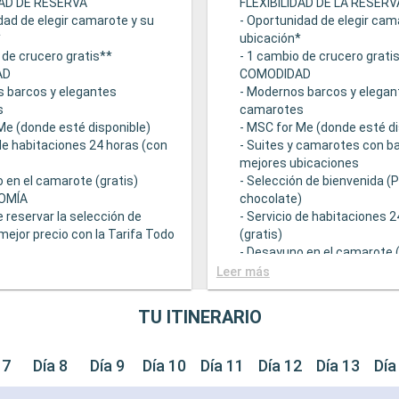
DAD DE RESERVA
FLEXIBILIDAD DE LA RESERV
dad de elegir camarote y su
- Oportunidad de elegir cam
*
ubicación*
 de crucero gratis**
- 1 cambio de crucero grati
AD
COMODIDAD
s barcos y elegantes
- Modernos barcos y elegan
s
camarotes
Me (donde esté disponible)
- MSC for Me (donde esté di
 de habitaciones 24 horas (con
- Suites y camarotes con ba
mejores ubicaciones
 en el camarote (gratis)
- Selección de bienvenida (
OMÍA
chocolate)
e reservar la selección de
- Servicio de habitaciones 
mejor precio con la Tarifa Todo
(gratis)
- Desayuno en el camarote (
 una amplia oferta
GASTRONOMÍA
Leer más
mica
- Opción de reservar la sele
ntes principales que sirven
bebidas a mejor precio con 
TU ITINERARIO
ourmet adaptadas a una
Incluido
e restricciones dietéticas
- Bufé con una amplia ofert
ad de elegir el turno de cena
gastronómica
 7
Día 8
Día 9
Día 10
Día 11
Día 12
Día 13
Día
isponibilidad)
- Restaurantes principales 
descuento en una selección
comidas gourmet adaptada