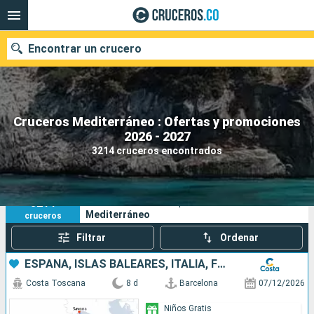
Encontrar un crucero
Cruceros Mediterráneo : Ofertas y promociones
2026 - 2027
Fecha de salida
3214 cruceros encontrados
Buscar
3214
Sus criterios de búsqueda:
Mediterráneo
cruceros
Filtrar
Ordenar
ESPAÑA, ISLAS BALEARES, ITALIA, FRANCIA
Costa Toscana
8 d
Barcelona
07/12/2026
Niños Gratis