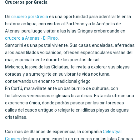
Cruceros por Grecia
Un
crucero por Grecia
es una oportunidad para adentrarte en la
historia antigua, con visitas al Parténon y a la Acrópolis de
Atenas, para luego visitar a las Islas Griegas embarcando en
crucero a Atenas - El Pireo
.
Santorini es una postal viviente. Sus casas encaladas, aferradas
a los acantilados volcánicos, ofrecen espectaculares vistas del
mar, especialmente durante las puestas de sol.
Mykonos, la joya de las Cícladas, te invita a explorar sus playas
doradas y a sumergirte en su vibrante vida nocturna,
conservando un encanto tradicional griego.
En Corfú, maravíllate ante un batiburrillo de culturas, con
fortalezas venecianas e iglesias bizantinas. Esta isla ofrece una
experiencia única, donde podrás pasear por las pintorescas
calles del casco antiguo o relajarte en idílicas playas de aguas
cristalinas.
Con más de 30 años de experiencia, la compañía
Celestyal
Cruises
destaca como experta en cruceros por las Islas Griegas,