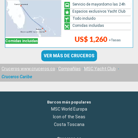
Servicio de mayordomo las 24h
Espacios exclusivos Yacht Club
Todo incluido
Comidas incluidas
US$ 1,260
+Tasas
Comidas incluidas
VER MÁS DE CRUCEROS
Cruceros www.cruceros.co
Compañías
MSC Yacht Club
Cruceros Caribe
Barcos más populares
MSC World Europa
Icon of the Seas
Costa Toscana