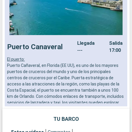
Llegada
Salida
Puerto Canaveral
---
17:00
El puerto:
E
Puerto Cañaveral, en Florida (EE UU), es uno de los mayores
E
puertos de cruceros del mundo y uno de los principales
s
centros de cruceros por el Caribe. Puerta estratégica de
i
acceso a las atracciones de la región, como las playas de la
b
Costa Espacial, el puerto se encuentra también a unos 100
km de Orlando. Con cómodos enlaces de transporte, incluidos
Q
servicios de lanzadera y taxi, los visitantes pueden explorar
N
fácilmente las numerosas atracciones de la Costa Espacial,
s
así como los famosos parques temáticos de Orlando.
i
TU BARCO
c
Qué visitar en Puerto Cañaveral y sus alrededores
v