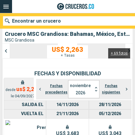
Encontrar un crucero
Crucero MSC Grandiosa: Bahamas, México, Estados Unidos salida desde Puerto Canaveral
MSC Grandiosa
US$ 2,263
+ 69 fotos
Nuestros destinos
+ Tasas
Fecha de salida
FECHAS Y DISPONIBILIDAD
Puertos
Compañías
noviembre
Fechas
Fechas
us$ 2,263
desde
precedentes
siguientes
2026
Buscar
le 04/09/2027
SALIDA EL
14/11/2026
28/11/2026
VUELTA EL
21/11/2026
05/12/2026
Premium
US$ 3,683
US$ 3,043