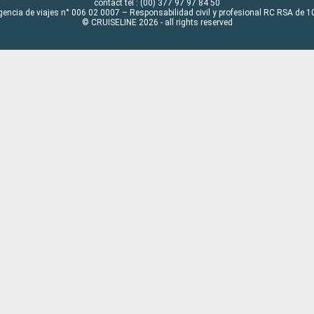
contact tel : (00) 377 97 97 84 50
gencia de viajes n° 006 02 0007 – Responsabilidad civil y profesional RC RSA de
© CRUISELINE 2026 - all rights reserved