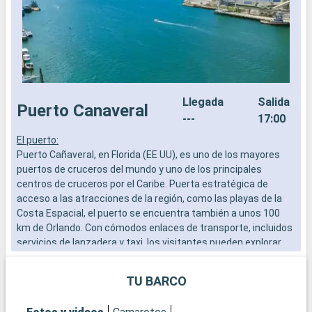
Llegada
Salida
Puerto Canaveral
---
17:00
El puerto:
E
Puerto Cañaveral, en Florida (EE UU), es uno de los mayores
E
puertos de cruceros del mundo y uno de los principales
s
centros de cruceros por el Caribe. Puerta estratégica de
i
acceso a las atracciones de la región, como las playas de la
b
Costa Espacial, el puerto se encuentra también a unos 100
km de Orlando. Con cómodos enlaces de transporte, incluidos
Q
servicios de lanzadera y taxi, los visitantes pueden explorar
N
fácilmente las numerosas atracciones de la Costa Espacial,
s
así como los famosos parques temáticos de Orlando.
i
TU BARCO
c
Qué visitar en Puerto Cañaveral y sus alrededores
v