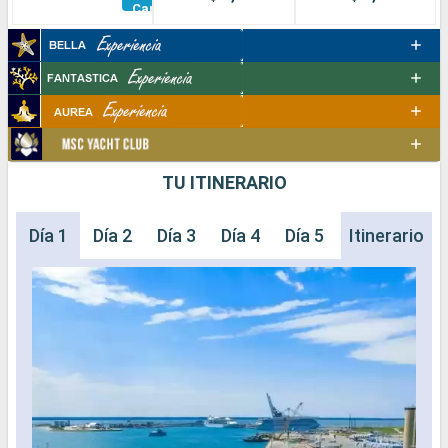
Camarotes
TU ITINERARIO
Día 1
Día 2
Día 3
Día 4
Día 5
Itinerario