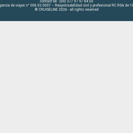
contact tel : (00) 377 97 97 84 50
gencia de viajes n° 006 02 0007 – Responsabilidad civil y profesional RC RSA de
© CRUISELINE 2026 - all rights reserved