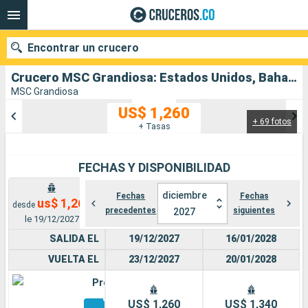
Encontrar un crucero
Crucero MSC Grandiosa: Estados Unidos, Bahamas salida desde Puerto Canaveral
MSC Grandiosa
US$ 1,260
+ 69 fotos
Nuestros destinos
+ Tasas
Fecha de salida
FECHAS Y DISPONIBILIDAD
Puertos
Compañías
diciembre
Fechas
Fechas
us$ 1,260
desde
precedentes
siguientes
2027
Buscar
le 19/12/2027
SALIDA EL
19/12/2027
16/01/2028
VUELTA EL
23/12/2027
20/01/2028
Premium
Otros
US$ 1,260
US$ 1,340