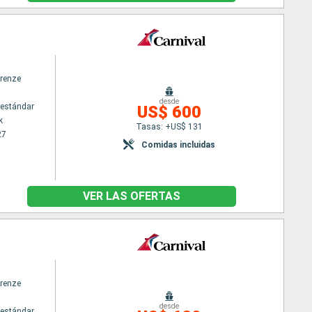
irenze
desde
estándar
US$ 600
k
Tasas: +US$ 131
27
Comidas incluidas
VER LAS OFERTAS
irenze
desde
estándar