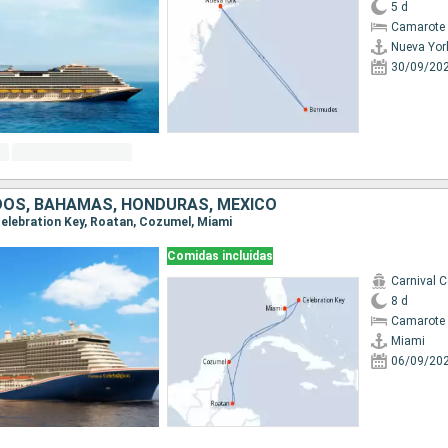
5 d
Camarote 
Nueva Yor
30/09/20
DOS, BAHAMAS, HONDURAS, MÉXICO
 Celebration Key, Roatan, Cozumel, Miami
Comidas incluidas
Carnival C
8 d
Camarote 
Miami
06/09/20