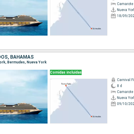
Camarote 
Nueva Yor
18/09/20
DOS, BAHAMAS
 York, Bermudes, Nueva York
Comidas incluidas
Carnival F
8 d
Camarote 
Nueva Yor
09/10/20