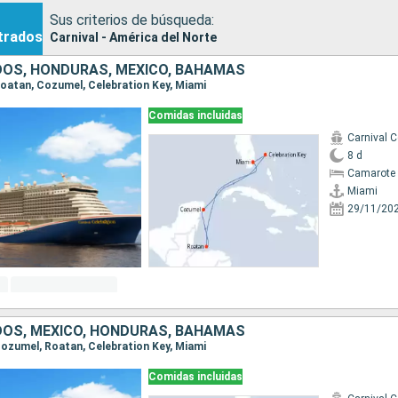
Sus criterios de búsqueda:
trados
Carnival - América del Norte
DOS, HONDURAS, MÉXICO, BAHAMAS
 Roatan, Cozumel, Celebration Key, Miami
Comidas incluidas
Carnival C
8 d
Camarote 
Miami
29/11/20
DOS, MÉXICO, HONDURAS, BAHAMAS
 Cozumel, Roatan, Celebration Key, Miami
Comidas incluidas