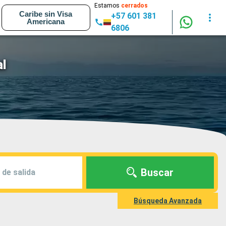
Estamos
cerrados
Caribe sin Visa
+57 601 381
Americana
6806
l
Buscar
 de salida
Búsqueda Avanzada