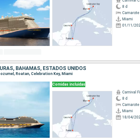
Carnival C
8 d
Camarote 
Miami
01/11/20
DURAS, BAHAMAS, ESTADOS UNIDOS
 Cozumel, Roatan, Celebration Key, Miami
Comidas incluidas
Carnival F
8 d
Camarote 
Miami
18/04/20