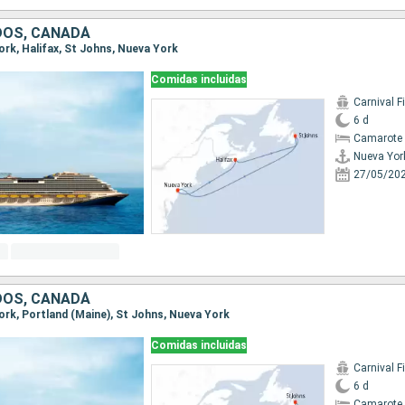
DOS, CANADÁ
York, Halifax, St Johns, Nueva York
Comidas incluidas
Carnival F
6 d
Camarote 
Nueva Yor
27/05/20
DOS, CANADÁ
York, Portland (Maine), St Johns, Nueva York
Comidas incluidas
Carnival F
6 d
Camarote 