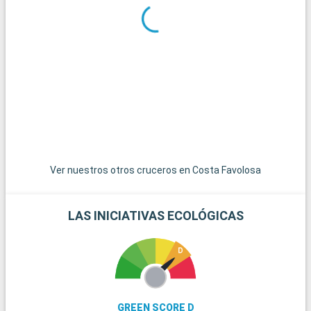
A las afueras de Hamburgo, Lübeck, ciudad hanseática
situada a unos 60 kilómetros, es famosa por su centro
medieval y su tradicional mazapán. Los amantes de la
naturaleza apreciarán una excursión al Parque Nacional del
Mar de Wadden de Hamburgo, reserva de la biosfera de la
UNESCO que ofrece paisajes costeros únicos. Para pasar un
día en familia, el Heide Park Resort, uno de los mayores
parques temáticos de Alemania, ofrece diversión y emoción a
sólo una hora en coche de Hamburgo.
Ver nuestros otros cruceros en Costa Favolosa
LAS INICIATIVAS ECOLÓGICAS
GREEN SCORE D