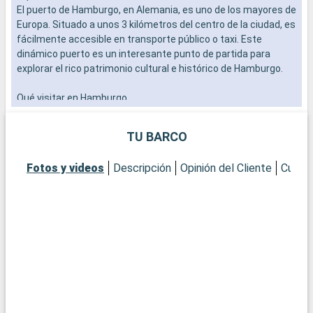
El puerto de Hamburgo, en Alemania, es uno de los mayores de
a
Europa. Situado a unos 3 kilómetros del centro de la ciudad, es
b
fácilmente accesible en transporte público o taxi. Este
s
dinámico puerto es un interesante punto de partida para
e
explorar el rico patrimonio cultural e histórico de Hamburgo.
Qué visitar en Hamburgo
Hamburgo, apodada la "Puerta del Mundo" por su singular
mezcla de arquitectura moderna e histórica, ofrece
TU BARCO
numerosas atracciones. El barrio de Speicherstadt, un
conjunto de edificios históricos sobre pilotes, está declarado
Fotos y videos
Descripción
Opinión del Cliente
Cubier
Patrimonio de la Humanidad por la UNESCO. No se pierda la
magnífica Elbphilharmonie, una obra maestra de la
arquitectura moderna. La Reeperbahn, famosa por su
animada vida nocturna, y el histórico mercado de pescado son
visitas obligadas para vivir una auténtica experiencia local.
Para una escapada verde por la ciudad, visite Planten un
Blomen, un parque urbano con jardines temáticos y un gran
invernadero.
Qué visitar en los alrededores