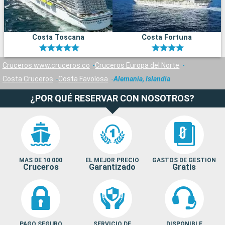
Costa Toscana
Costa Fortuna
Cruceros www.cruceros.co
Cruceros Europa del Norte
Costa Cruceros
Costa Favolosa
Alemania, Islandia
¿POR QUÉ RESERVAR CON NOSOTROS?
MAS DE 10 000
EL MEJOR PRECIO
GASTOS DE GESTION
Cruceros
Garantizado
Gratis
PAGO SEGURO
SERVICIO DE
DISPONIBLE