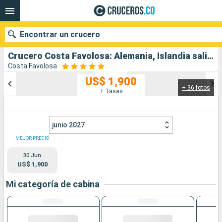
Encontrar un crucero
Crucero Costa Favolosa: Alemania, Islandia salida desde Hamburgo
Costa Favolosa
US$ 1,900
+ 36 fotos
Nuestros destinos
+ Tasas
Fecha de salida
junio 2027
Puertos
Compañías
MEJOR PRECIO
30 Jun
Buscar
US$ 1,900
Mi categoría de cabina