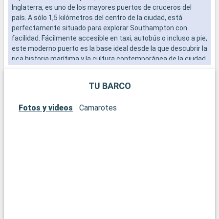
Inglaterra, es uno de los mayores puertos de cruceros del
b
país. A sólo 1,5 kilómetros del centro de la ciudad, está
s
perfectamente situado para explorar Southampton con
e
facilidad. Fácilmente accesible en taxi, autobús o incluso a pie,
este moderno puerto es la base ideal desde la que descubrir la
rica historia marítima y la cultura contemporánea de la ciudad.
El vibrante ambiente del paseo marítimo, con sus numerosos
restaurantes y tiendas, ofrece una cálida bienvenida a los
TU BARCO
visitantes.
Fotos y videos
Camarotes
Qué visitar en Southampton
Southampton, histórica ciudad portuaria, ofrece un sinfín de
atracciones. El museo marítimo SeaCity cuenta la historia del
Titanic, estrechamente vinculado a la ciudad. Las murallas
medievales de Southampton y la histórica Bargate son
testigos del pasado medieval de la ciudad. La City Art Gallery
exhibe colecciones de arte moderno e histórico. Para una
experiencia más natural, parques urbanos como
Southampton Common ofrecen apacibles espacios verdes. El
Barrio Cultural, con sus teatros y galerías, es una visita
obligada para los amantes de la cultura.