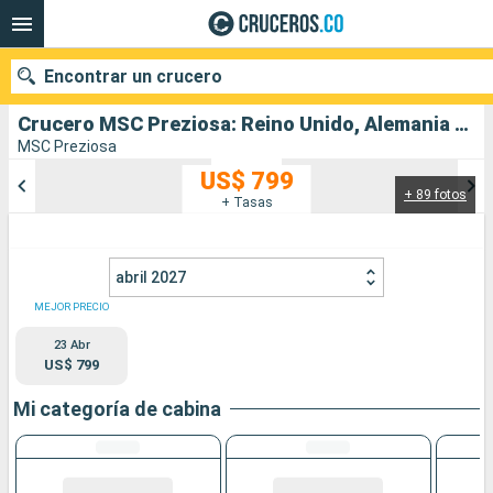
Encontrar un crucero
Crucero MSC Preziosa: Reino Unido, Alemania salida desde Southampton
MSC Preziosa
US$ 799
+ 89 fotos
Nuestros destinos
+ Tasas
Fecha de salida
abril 2027
Puertos
Compañías
MEJOR PRECIO
23 Abr
Buscar
US$ 799
Mi categoría de cabina