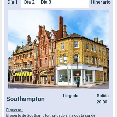
Día 1
Día 2
Día 3
Itinerario
Llegada
Salida
Southampton
---
20:00
El puerto :
L
El puerto de Southampton, situado en la costa sur de
a