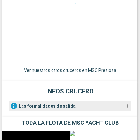
Qué visitar en los alrededores
Los alrededores de Southampton ofrecen numerosas
posibilidades para hacer excursiones. El Parque Nacional de
New Forest, a poca distancia, es un paraíso para senderistas y
amantes de la naturaleza, con sus paisajes de páramos y sus
ponis en libertad. La histórica ciudad de Winchester, con su
imponente catedral y sus edificios antiguos, es una
gratificante excursión de un día. Para los amantes de la vela,
la isla de Wight, accesible en ferry, ofrece hermosas playas y
famosas regatas. Por último, los aficionados a la historia
Ver nuestros otros cruceros en MSC Preziosa
pueden explorar los restos de Stonehenge, a menos de una
hora en coche.
INFOS CRUCERO
Las formalidades de salida
TODA LA FLOTA DE MSC YACHT CLUB