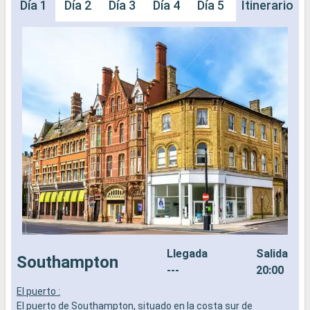
Día 1
Día 2
Día 3
Día 4
Día 5
Día 6
Itinerario
Día 
Llegada
Salida
Southampton
---
20:00
El puerto :
L
El puerto de Southampton, situado en la costa sur de
a