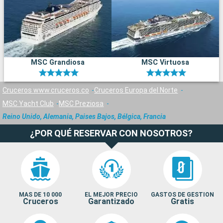
MSC Grandiosa
MSC Virtuosa
Cruceros www.cruceros.co
Cruceros Europa del Norte
MSC Yacht Club
MSC Preziosa
Reino Unido, Alemania, Paises Bajos, Bélgica, Francia
¿POR QUÉ RESERVAR CON NOSOTROS?
MAS DE 10 000
EL MEJOR PRECIO
GASTOS DE GESTION
Cruceros
Garantizado
Gratis