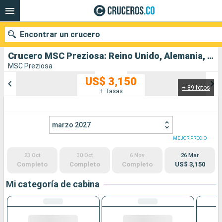
Encontrar un crucero
Crucero MSC Preziosa: Reino Unido, Alemania, Paises Bajos, Bélgica, Francia salida desde Southampton
MSC Preziosa
US$ 3,150
+ 89 fotos
Nuestros destinos
+ Tasas
Fecha de salida
marzo 2027
Puertos
Compañías
MEJOR PRECIO
23 Oct
30 Oct
6 Nov
26 Mar
Buscar
Completo
Completo
Completo
US$ 3,150
Mi categoría de cabina