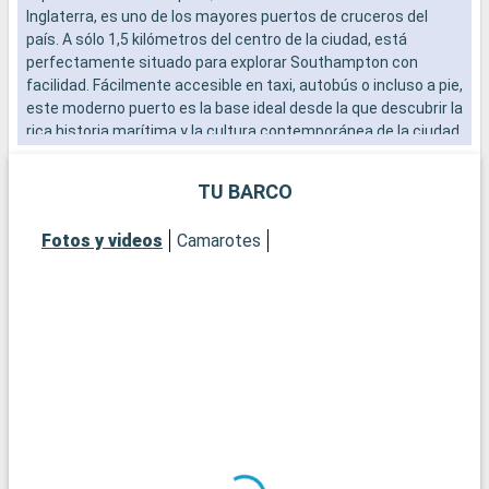
Inglaterra, es uno de los mayores puertos de cruceros del
b
país. A sólo 1,5 kilómetros del centro de la ciudad, está
s
perfectamente situado para explorar Southampton con
e
facilidad. Fácilmente accesible en taxi, autobús o incluso a pie,
este moderno puerto es la base ideal desde la que descubrir la
rica historia marítima y la cultura contemporánea de la ciudad.
El vibrante ambiente del paseo marítimo, con sus numerosos
restaurantes y tiendas, ofrece una cálida bienvenida a los
TU BARCO
visitantes.
Fotos y videos
Camarotes
Qué visitar en Southampton
Southampton, histórica ciudad portuaria, ofrece un sinfín de
atracciones. El museo marítimo SeaCity cuenta la historia del
Titanic, estrechamente vinculado a la ciudad. Las murallas
medievales de Southampton y la histórica Bargate son
testigos del pasado medieval de la ciudad. La City Art Gallery
exhibe colecciones de arte moderno e histórico. Para una
experiencia más natural, parques urbanos como
Southampton Common ofrecen apacibles espacios verdes. El
Barrio Cultural, con sus teatros y galerías, es una visita
obligada para los amantes de la cultura.