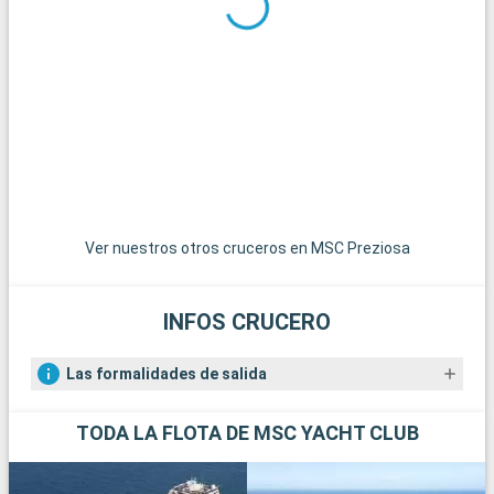
Qué visitar en los alrededores
Los alrededores de Southampton ofrecen numerosas
posibilidades para hacer excursiones. El Parque Nacional de
New Forest, a poca distancia, es un paraíso para senderistas y
amantes de la naturaleza, con sus paisajes de páramos y sus
ponis en libertad. La histórica ciudad de Winchester, con su
imponente catedral y sus edificios antiguos, es una
gratificante excursión de un día. Para los amantes de la vela,
la isla de Wight, accesible en ferry, ofrece hermosas playas y
famosas regatas. Por último, los aficionados a la historia
Ver nuestros otros cruceros en MSC Preziosa
pueden explorar los restos de Stonehenge, a menos de una
hora en coche.
INFOS CRUCERO
Las formalidades de salida
TODA LA FLOTA DE MSC YACHT CLUB