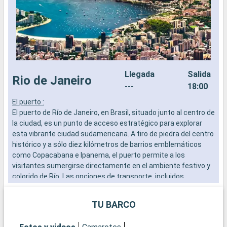
Llegada
Salida
Rio de Janeiro
---
18:00
El puerto :
I
El puerto de Río de Janeiro, en Brasil, situado junto al centro de
f
la ciudad, es un punto de acceso estratégico para explorar
i
esta vibrante ciudad sudamericana. A tiro de piedra del centro
q
histórico y a sólo diez kilómetros de barrios emblemáticos
m
como Copacabana e Ipanema, el puerto permite a los
a
visitantes sumergirse directamente en el ambiente festivo y
colorido de Río. Las opciones de transporte, incluidos
autobuses y taxis, facilitan el acceso a las principales
atracciones de la ciudad y a sus magníficas playas.
TU BARCO
Qué visitar en Río de Janeiro