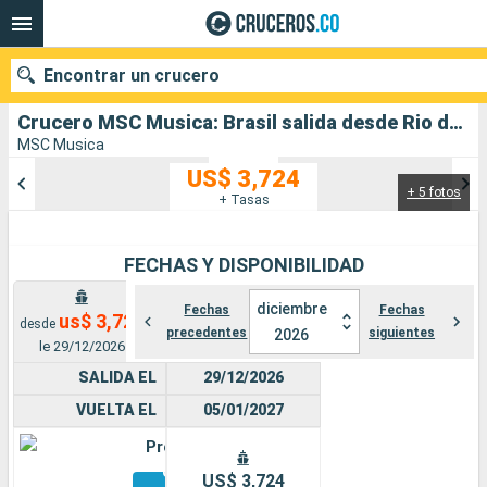
Encontrar un crucero
Crucero MSC Musica: Brasil salida desde Rio de Janeiro
MSC Musica
US$ 3,724
+ 5 fotos
Nuestros destinos
+ Tasas
Fecha de salida
FECHAS Y DISPONIBILIDAD
Puertos
Compañías
diciembre
Fechas
Fechas
us$ 3,724
desde
precedentes
siguientes
2026
Buscar
le 29/12/2026
SALIDA EL
29/12/2026
VUELTA EL
05/01/2027
Premium
Otros
US$ 3,724