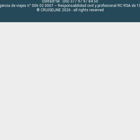
contact tel : (00) 377 97 97 84 50
gencia de viajes n° 006 02 0007 – Responsabilidad civil y profesional RC RSA de
© CRUISELINE 2026 - all rights reserved