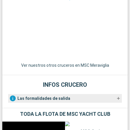
Qué visitar en los alrededores
Los alrededores de Southampton ofrecen numerosas
posibilidades para hacer excursiones. El Parque Nacional de
New Forest, a poca distancia, es un paraíso para senderistas y
amantes de la naturaleza, con sus paisajes de páramos y sus
ponis en libertad. La histórica ciudad de Winchester, con su
imponente catedral y sus edificios antiguos, es una
gratificante excursión de un día. Para los amantes de la vela,
la isla de Wight, accesible en ferry, ofrece hermosas playas y
famosas regatas. Por último, los aficionados a la historia
Ver nuestros otros cruceros en MSC Meraviglia
pueden explorar los restos de Stonehenge, a menos de una
hora en coche.
INFOS CRUCERO
Las formalidades de salida
TODA LA FLOTA DE MSC YACHT CLUB