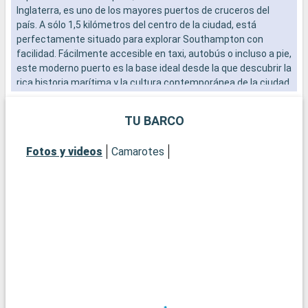
Inglaterra, es uno de los mayores puertos de cruceros del
b
país. A sólo 1,5 kilómetros del centro de la ciudad, está
s
perfectamente situado para explorar Southampton con
e
facilidad. Fácilmente accesible en taxi, autobús o incluso a pie,
este moderno puerto es la base ideal desde la que descubrir la
rica historia marítima y la cultura contemporánea de la ciudad.
El vibrante ambiente del paseo marítimo, con sus numerosos
restaurantes y tiendas, ofrece una cálida bienvenida a los
TU BARCO
visitantes.
Fotos y videos
Camarotes
Qué visitar en Southampton
Southampton, histórica ciudad portuaria, ofrece un sinfín de
atracciones. El museo marítimo SeaCity cuenta la historia del
Titanic, estrechamente vinculado a la ciudad. Las murallas
medievales de Southampton y la histórica Bargate son
testigos del pasado medieval de la ciudad. La City Art Gallery
exhibe colecciones de arte moderno e histórico. Para una
experiencia más natural, parques urbanos como
Southampton Common ofrecen apacibles espacios verdes. El
Barrio Cultural, con sus teatros y galerías, es una visita
obligada para los amantes de la cultura.