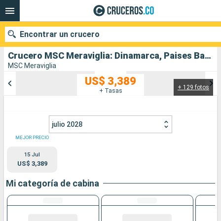
Encontrar un crucero
Crucero MSC Meraviglia: Dinamarca, Paises Bajos, Reino Unido salida desde Southampton
MSC Meraviglia
US$ 3,389
+ 129 fotos
Nuestros destinos
+ Tasas
Fecha de salida
julio 2028
Puertos
Compañías
MEJOR PRECIO
15 Jul
Buscar
US$ 3,389
Mi categoría de cabina