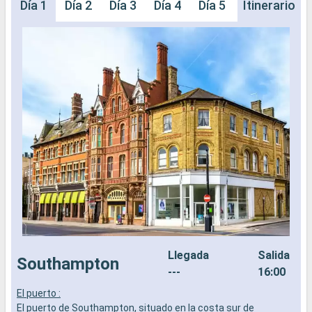
Día 1
Día 2
Día 3
Día 4
Día 5
Día 6
Itinerario
Día 
Llegada
Salida
Southampton
---
16:00
El puerto :
L
El puerto de Southampton, situado en la costa sur de
a