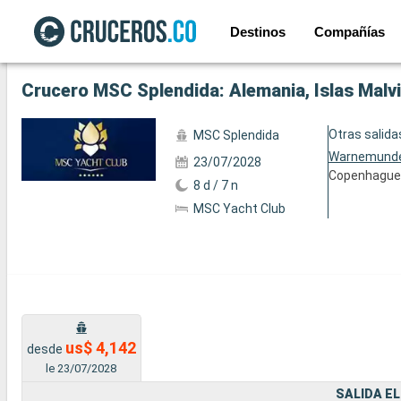
Destinos
Compañías
Ver las 137 fotos siguientes
Crucero MSC Splendida: Alemania, Islas Mal
Otras salida
MSC Splendida
Warnemund
23/07/2028
Copenhagu
8 d / 7 n
MSC Yacht Club
us$ 4,142
desde
le 23/07/2028
SALIDA EL