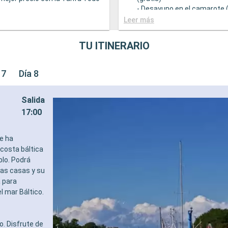
- Desayuno en el camarote (
 una amplia oferta
GASTRONOMÍA
Leer más
mica
- Opción de reservar la sele
ntes principales que sirven
bebidas a mejor precio con 
TU ITINERARIO
ourmet adaptadas a una
Incluido
e restricciones dietéticas
- Bufé con una amplia ofert
ad de elegir el turno de cena
gastronómica
 7
Día 8
isponibilidad)
- Restaurantes principales 
descuento en una selección
comidas gourmet adaptada
Salida
e restaurante de
variedad de restricciones d
dades
- Turno de cena libre con M
17:00
Y ENTRETENIMIENTO
Dining en un restaurante o 
 variado de espectáculos en el
- 20% de descuento en una 
e ha
estilo de Broadway
prepago de restaurante de
 costa báltica
piscina
especialidades
blo. Podrá
ones deportivas al aire libre
DEPORTE Y ENTRETENIMIE
das casas y su
 equipado con vistas
- Programa variado de espe
 para
cas
teatro al estilo de Broadwa
des de entretenimiento para
- Área de piscina
el mar Báltico.
ebés y niños
- Instalaciones deportivas al 
des recreativas para niños
- Gimnasio equipado con vi
S
panorámicas
. Disfrute de