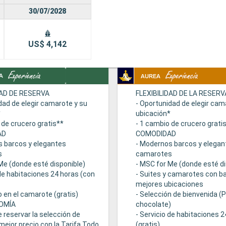
30/07/2028
US$ 4,142
DAD DE RESERVA
FLEXIBILIDAD DE LA RESERV
dad de elegir camarote y su
- Oportunidad de elegir cam
*
ubicación*
 de crucero gratis**
- 1 cambio de crucero grati
AD
COMODIDAD
s barcos y elegantes
- Modernos barcos y elegan
s
camarotes
Me (donde esté disponible)
- MSC for Me (donde esté di
 de habitaciones 24 horas (con
- Suites y camarotes con ba
mejores ubicaciones
 en el camarote (gratis)
- Selección de bienvenida (
OMÍA
chocolate)
e reservar la selección de
- Servicio de habitaciones 
mejor precio con la Tarifa Todo
(gratis)