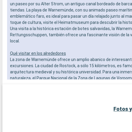
- Personal
un paseo por su Alter Strom, un antiguo canal bordeado de barc
OTROS PR
tiendas. La playa de Warnemünde, con su animado paseo maríti
- Puntos 
emblemático faro, es ideal para pasar un día relajado junto al ma
toque de cultura, visite el Heimatmuseum para descubrir la histor
Una visita a la histórica estación de botes salvavidas, la Warne
Rettungsschuppen, también ofrece una fascinante visión de la 
local.
Qué visitar en los alrededores
La zona de Warnemünde ofrece un amplio abanico de interesan
excursiones. La ciudad de Rostock, a sólo 15 kilómetros, es fam
arquitectura medieval y su histórica universidad. Para una inmers
naturaleza, el Parque Nacional de la Zona de Lagunas de Vorpo
magníficos paisajes de lagunas y es ideal para la observación de
encantadora ciudad de Bad Doberan, con su iglesia gótica y el f
vapor Molli, es una excelente excursión de un día. Por último, la 
Schwerin, con su magnífico castillo sobre un lago, es una visita 
Fotos y
los amantes de la historia y la arquitectura.