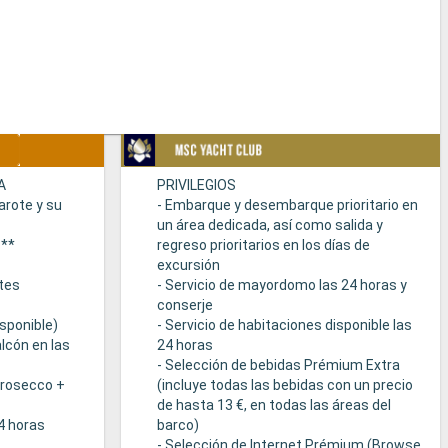
A
PRIVILEGIOS
arote y su
- Embarque y desembarque prioritario en
un área dedicada, así como salida y
s**
regreso prioritarios en los días de
excursión
tes
- Servicio de mayordomo las 24 horas y
conserje
sponible)
- Servicio de habitaciones disponible las
lcón en las
24 horas
- Selección de bebidas Prémium Extra
Prosecco +
(incluye todas las bebidas con un precio
de hasta 13 €, en todas las áreas del
24 horas
barco)
- Selección de Internet Prémium (Browse