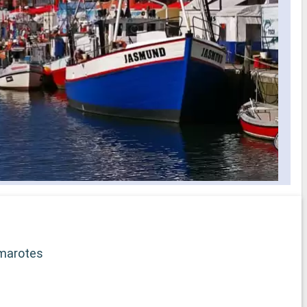
iento para
servicio de té por la tarde, aperitivos
disponibles día y noche y
ara niños
entretenimiento en directo por la noche
- Un solárium con piscina privada,
ium
bañeras de hidromasaje, área para tomar
n cada
el sol y bar al aire libre con las mejores
y zapatillas)
vistas
- Restaurante gourmet a la carta para
o para
desayuno, almuerzo y cena con libre
elección de horario para cenar
selección
s los
idos a bordo
ficado
rega de
marotes
b