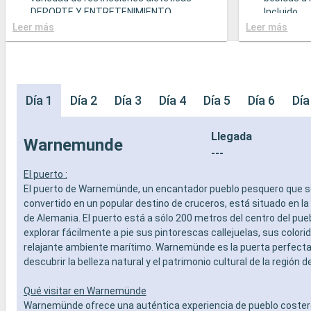
DEPORTE Y ENTRETENIMIENTO
Incluido
- Programa variado de espectáculos en el
- Bufé con
Leer más
Leer más
teatro al estilo de Broadway
gastronó
- Área de piscina
- Restaura
- Instalaciones deportivas al aire libre
comidas g
- Gimnasio equipado con vistas
variedad d
panorámicas
- Posibilid
Día 1
Día 2
Día 3
Día 4
Día 5
Día 6
Día
- Actividades de entretenimiento para
(sujeto a d
adultos, bebés y niños
- 20% de 
Llegada
- Actividades recreativas para niños
prepago d
Warnemunde
SERVICIOS
especiali
---
- Personal multilingue cualificado
DEPORTE 
El puerto :
OTROS PRIVILEGIOS
- Programa
El puerto de Warnemünde, un encantador pueblo pesquero que s
- Puntos MSC Voyagers Club
teatro al 
convertido en un popular destino de cruceros, está situado en la
- Área de 
de Alemania. El puerto está a sólo 200 metros del centro del pue
- Instalaci
explorar fácilmente a pie sus pintorescas callejuelas, sus colori
- Gimnasio
relajante ambiente marítimo. Warnemünde es la puerta perfecta
panorámi
- Activida
descubrir la belleza natural y el patrimonio cultural de la región d
adultos, b
- Activida
Qué visitar en Warnemünde
SERVICIO
Warnemünde ofrece una auténtica experiencia de pueblo costero