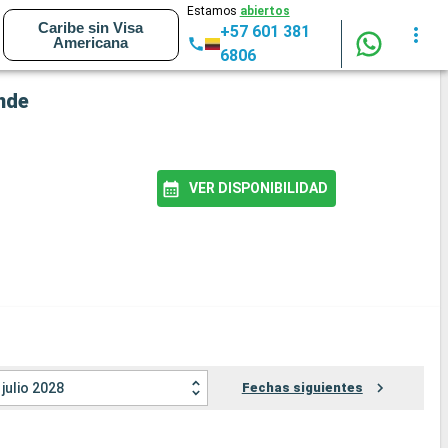
Estamos
abiertos
Caribe sin Visa
+57 601 381
Americana
6806
nde
VER DISPONIBILIDAD
julio 2028
Fechas siguientes