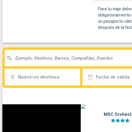
Para tu viaje debe
obligatoriamente 
un pasaporte váli
después de la fec
Nuestros destinos
Fecha de salida
MSC Orchest