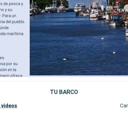
 multilingue cualificado
- Actividades de entretenim
as de pesca y
IVILEGIOS
adultos, bebés y niños
mo y su
MSC Voyagers Club
- Actividades recreativas p
r. Para un
RELAJACIÓN Y BIENESTAR
ia del pueblo.
- Acceso al exclusivo solár
münde
- Amenities de relajación e
vida marítima
camarote (incluye albornoz 
- Menú de almohadas
- Acceso al área termal (sol
adultos)
tes
- 40% de descuento en una 
osa por su
prepago de spa
ión en la
- 10% de descuento en todo
mmern ofrece
tratamientos de spa adquir
 aves. La
SERVICIOS
amoso tren de
- Personal multilingue cuali
TU BARCO
ciudad de
- Embarque prioritario y ent
equipaje
obligada para
 videos
Ca
OTROS PRIVILEGIOS
- Puntos MSC Voyagers Clu