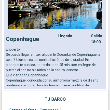
Llegada
Salida
Copenhague
---
18:00
El puerto:
E
Se puede llegar en taxi al puerto Oceankaj de Copenhague, a
E
sólo 7 kilómetros del centro histórico de la ciudad. En
q
transporte público, se tarda unos 45 minutos en llegar del
s
puerto al centro histórico de la capital danesa.
2
Qué visitar en Copenhague
p
Copenhague, conocida por su armoniosa mezcla de diseño
r
moderno y arquitectura histórica, ofrece multitud de
p
atracciones. Visite la emblemática estatua de la Sirenita,
c
símbolo de la ciudad. Descubra el Palacio de Christiansborg,
TU BARCO
sede del Parlamento danés, y el Palacio Real de Amalienborg
Q
para presenciar el Cambio de Guardia. Pasee por las coloridas
W