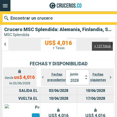
Encontrar un crucero
Crucero MSC Splendida: Alemania, Finlandia, Suecia, Estonia, Dinamarca salida desde Copenhague
MSC Splendida
US$ 4,016
+ 137 fotos
Nuestros destinos
+ Tasas
Fecha de salida
FECHAS Y DISPONIBILIDAD
Puertos
Compañías
junio
Fechas
Fechas
us$ 4,016
desde
precedentes
siguientes
2028
Buscar
le 03/06/2028
SALIDA EL
03/06/2028
10/06/2028
VUELTA EL
10/06/2028
17/06/2028
Premium
Otros
US$ 4,016
US$ 4,016