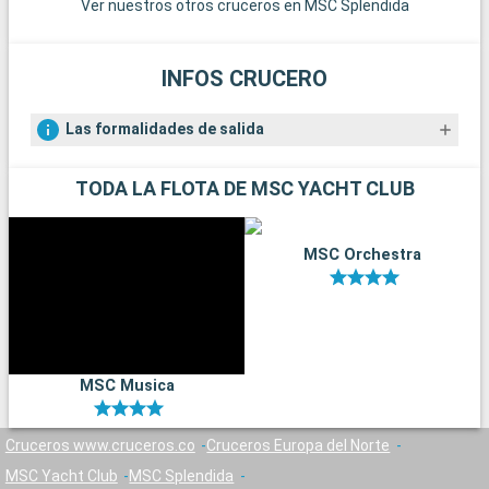
Ver nuestros otros cruceros en MSC Splendida
a
INFOS CRUCERO
Las formalidades de salida
TODA LA FLOTA DE MSC YACHT CLUB
MSC Orchestra
MSC Musica
Cruceros www.cruceros.co
Cruceros Europa del Norte
MSC Yacht Club
MSC Splendida