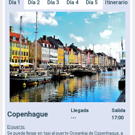
Día 1
Día 2
Día 3
Día 4
Día 5
Día 6
Itinerario
Día 
Llegada
Salida
Copenhague
---
17:00
El puerto:
E
Se puede llegar en taxi al puerto Oceankaj de Copenhague, a
E