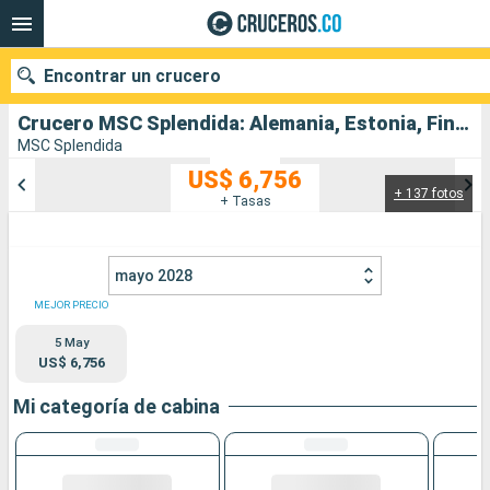
Encontrar un crucero
Crucero MSC Splendida: Alemania, Estonia, Finlandia, Suecia, Polonia, Dinamarca salida desde Copenhague
MSC Splendida
US$ 6,756
+ 137 fotos
Nuestros destinos
+ Tasas
Fecha de salida
mayo 2028
Puertos
Compañías
MEJOR PRECIO
5 May
Buscar
US$ 6,756
Mi categoría de cabina