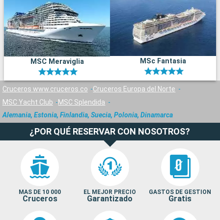
MSc Fantasia
MSC Meraviglia
Cruceros www.cruceros.co
Cruceros Europa del Norte
MSC Yacht Club
MSC Splendida
Alemania, Estonia, Finlandia, Suecia, Polonia, Dinamarca
¿POR QUÉ RESERVAR CON NOSOTROS?
MAS DE 10 000
EL MEJOR PRECIO
GASTOS DE GESTION
Cruceros
Garantizado
Gratis