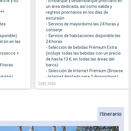
arote y su
- Embarque y desembarque prioritario en
un área dedicada, así como salida y
s**
regreso prioritarios en los días de
excursión
tes
- Servicio de mayordomo las 24 horas y
conserje
sponible)
- Servicio de habitaciones disponible las
lcón en las
24 horas
- Selección de bebidas Prémium Extra
Prosecco +
(incluye todas las bebidas con un precio
de hasta 13 €, en todas las áreas del
24 horas
barco)
- Selección de Internet Prémium (Browse
gratis)
- Internet ilimitado para 2 dispositivos)
- Acceso prioritario a la suite termal de
Leer más
cción de
MSC Aurea Spa
la Tarifa Todo
- Amenities de relajación en cada suite
(incluye albornoz y zapatillas)
a
- Menú de almohadas
- Otros detalles: servicio de empaquetar
Itinerario
que sirven
/ desempaquetar el equipaje, periódico
s a una
entregado directamente en la suite, bajo
ietéticas
petición