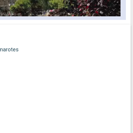
selección
s los
idos a bordo
ficado
rega de
marotes
b