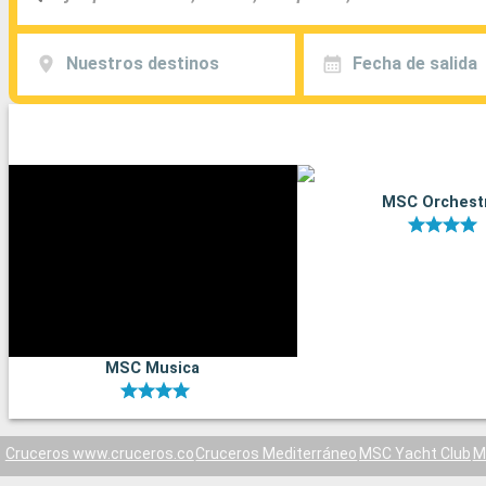
Nuestros destinos
Fecha de salida
MSC Orchest
MSC Musica
Cruceros www.cruceros.co
Cruceros Mediterráneo
MSC Yacht Club
M