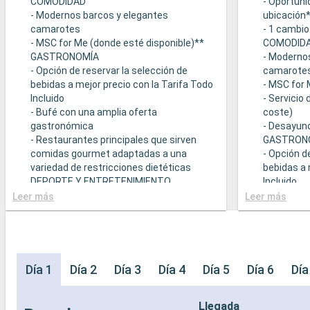
COMODIDAD
- Oportuni
- Modernos barcos y elegantes
ubicación
camarotes
- 1 cambio
- MSC for Me (donde esté disponible)**
COMODID
GASTRONOMÍA
- Moderno
- Opción de reservar la selección de
camarote
bebidas a mejor precio con la Tarifa Todo
- MSC for 
Incluido
- Servicio
- Bufé con una amplia oferta
coste)
gastronómica
- Desayuno
- Restaurantes principales que sirven
GASTRON
comidas gourmet adaptadas a una
- Opción d
variedad de restricciones dietéticas
bebidas a 
DEPORTE Y ENTRETENIMIENTO
Incluido
- Programa variado de espectáculos en el
- Bufé con
Leer más
Leer más
teatro al estilo de Broadway
gastronó
- Área de piscina
- Restaura
- Instalaciones deportivas al aire libre
comidas g
- Gimnasio equipado con vistas
variedad d
panorámicas
- Posibilid
Día 1
Día 2
Día 3
Día 4
Día 5
Día 6
Día
- Actividades de entretenimiento para
(sujeto a d
adultos, bebés y niños
- 20% de 
Llegada
- Actividades recreativas para niños
prepago d