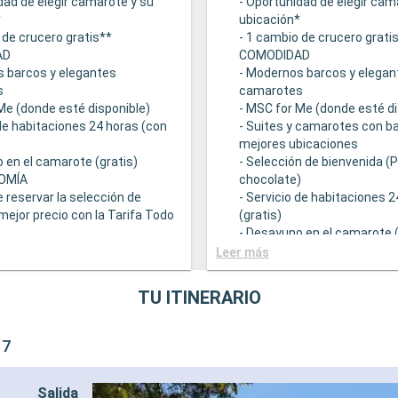
dad de elegir camarote y su
- Oportunidad de elegir cam
*
ubicación*
 de crucero gratis**
- 1 cambio de crucero grati
AD
COMODIDAD
s barcos y elegantes
- Modernos barcos y elegan
s
camarotes
Me (donde esté disponible)
- MSC for Me (donde esté di
 de habitaciones 24 horas (con
- Suites y camarotes con ba
mejores ubicaciones
 en el camarote (gratis)
- Selección de bienvenida (
OMÍA
chocolate)
e reservar la selección de
- Servicio de habitaciones 
mejor precio con la Tarifa Todo
(gratis)
- Desayuno en el camarote (
 una amplia oferta
GASTRONOMÍA
Leer más
mica
- Opción de reservar la sele
ntes principales que sirven
bebidas a mejor precio con 
TU ITINERARIO
ourmet adaptadas a una
Incluido
e restricciones dietéticas
- Bufé con una amplia ofert
ad de elegir el turno de cena
gastronómica
 7
isponibilidad)
- Restaurantes principales 
descuento en una selección
comidas gourmet adaptada
Salida
e restaurante de
variedad de restricciones d