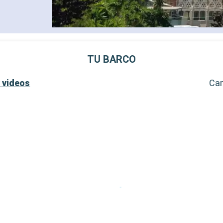
- 40% de descuento en una 
prepago de spa
- 10% de descuento en todo
tratamientos de spa adquir
SERVICIOS
- Personal multilingue cuali
TU BARCO
- Embarque prioritario y ent
equipaje
 videos
Ca
OTROS PRIVILEGIOS
- Puntos MSC Voyagers Clu