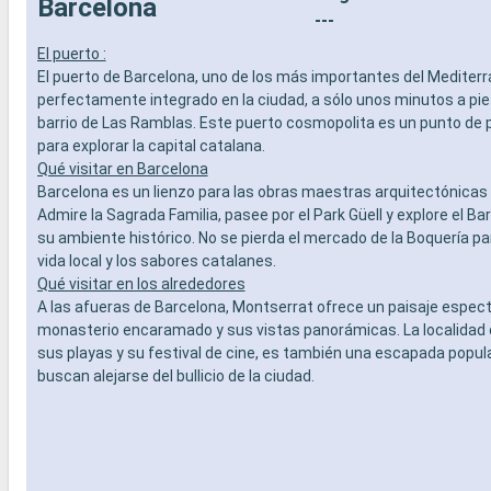
Barcelona
SERVICIOS
especiali
---
- Personal multilingue cualificado
DEPORTE 
El puerto :
OTROS PRIVILEGIOS
- Programa
El puerto de Barcelona, uno de los más importantes del Mediterr
- Puntos MSC Voyagers Club
teatro al 
perfectamente integrado en la ciudad, a sólo unos minutos a pi
- Área de 
barrio de Las Ramblas. Este puerto cosmopolita es un punto de p
- Instalaci
para explorar la capital catalana.
- Gimnasio
Qué visitar en Barcelona
panorámi
- Activida
Barcelona es un lienzo para las obras maestras arquitectónicas 
adultos, b
Admire la Sagrada Familia, pasee por el Park Güell y explore el Bar
- Activida
su ambiente histórico. No se pierda el mercado de la Boquería pa
SERVICIO
vida local y los sabores catalanes.
- Personal
Qué visitar en los alrededores
OTROS PR
A las afueras de Barcelona, Montserrat ofrece un paisaje espec
- Puntos 
monasterio encaramado y sus vistas panorámicas. La localidad 
sus playas y su festival de cine, es también una escapada popul
buscan alejarse del bullicio de la ciudad.