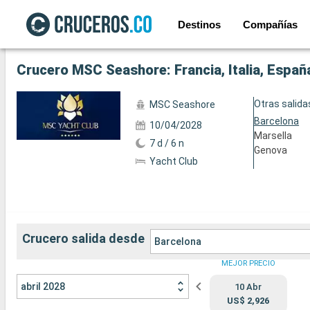
Destinos
Compañías
Ver las 54 fotos siguientes
Crucero MSC Seashore: Francia, Italia, Españ
Otras salida
MSC Seashore
Barcelona
10/04/2028
Marsella
7 d / 6 n
Genova
Yacht Club
Crucero salida desde
Barcelona
MEJOR PRECIO
abril 2028
10 Abr
US$ 2,926