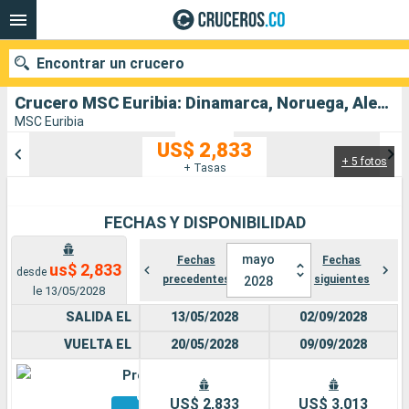
Encontrar un crucero
Crucero MSC Euribia: Dinamarca, Noruega, Alemania salida desde Kiel
MSC Euribia
US$ 2,833
+ 5 fotos
Nuestros destinos
+ Tasas
Fecha de salida
FECHAS Y DISPONIBILIDAD
Puertos
Compañías
mayo
Fechas
Fechas
us$ 2,833
desde
precedentes
siguientes
2028
Buscar
le 13/05/2028
SALIDA EL
13/05/2028
02/09/2028
VUELTA EL
20/05/2028
09/09/2028
Premium
Otros
US$ 2,833
US$ 3,013