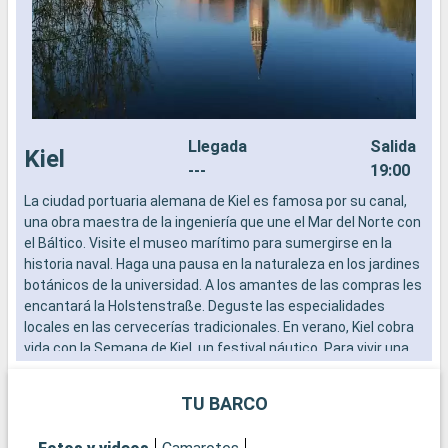
Llegada
Salida
Kiel
---
19:00
La ciudad portuaria alemana de Kiel es famosa por su canal,
E
una obra maestra de la ingeniería que une el Mar del Norte con
S
el Báltico. Visite el museo marítimo para sumergirse en la
s
historia naval. Haga una pausa en la naturaleza en los jardines
t
botánicos de la universidad. A los amantes de las compras les
p
encantará la Holstenstraße. Deguste las especialidades
Q
locales en las cervecerías tradicionales. En verano, Kiel cobra
C
vida con la Semana de Kiel, un festival náutico. Para vivir una
m
experiencia única, realice un crucero por el Canal de Kiel, que
a
ofrece pintorescas vistas y una visión de la importancia
s
TU BARCO
marítima de la ciudad.
s
p