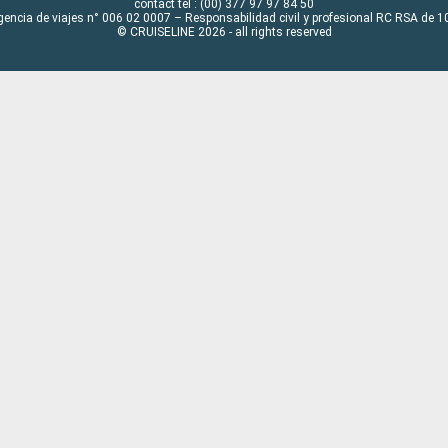
contact tel : (00) 377 97 97 84 50
gencia de viajes n° 006 02 0007 – Responsabilidad civil y profesional RC RSA de
© CRUISELINE 2026 - all rights reserved