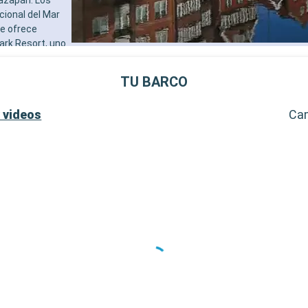
- 40% de descuento en una 
cional del Mar
prepago de spa
e ofrece
- 10% de descuento en todo
Park Resort, uno
tratamientos de spa adquir
n y emoción a
SERVICIOS
- Personal multilingue cuali
TU BARCO
- Embarque prioritario y ent
equipaje
 videos
Ca
OTROS PRIVILEGIOS
- Puntos MSC Voyagers Clu