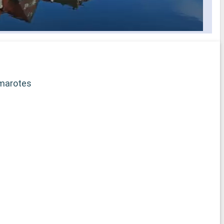
selección
s los
idos a bordo
ficado
rega de
marotes
b