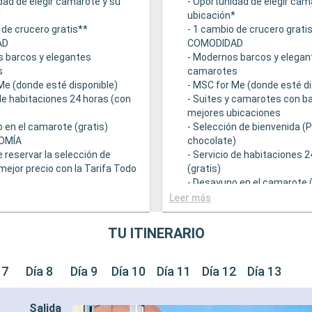
dad de elegir camarote y su
- Oportunidad de elegir cam
*
ubicación*
 de crucero gratis**
- 1 cambio de crucero grati
AD
COMODIDAD
s barcos y elegantes
- Modernos barcos y elegan
s
camarotes
Me (donde esté disponible)
- MSC for Me (donde esté di
 de habitaciones 24 horas (con
- Suites y camarotes con ba
mejores ubicaciones
 en el camarote (gratis)
- Selección de bienvenida (
OMÍA
chocolate)
e reservar la selección de
- Servicio de habitaciones 
mejor precio con la Tarifa Todo
(gratis)
- Desayuno en el camarote (
 una amplia oferta
GASTRONOMÍA
Leer más
mica
- Opción de reservar la sele
ntes principales que sirven
bebidas a mejor precio con 
TU ITINERARIO
ourmet adaptadas a una
Incluido
e restricciones dietéticas
- Bufé con una amplia ofert
ad de elegir el turno de cena
gastronómica
 7
Día 8
Día 9
Día 10
Día 11
Día 12
Día 13
isponibilidad)
- Restaurantes principales 
descuento en una selección
comidas gourmet adaptada
Salida
e restaurante de
variedad de restricciones d