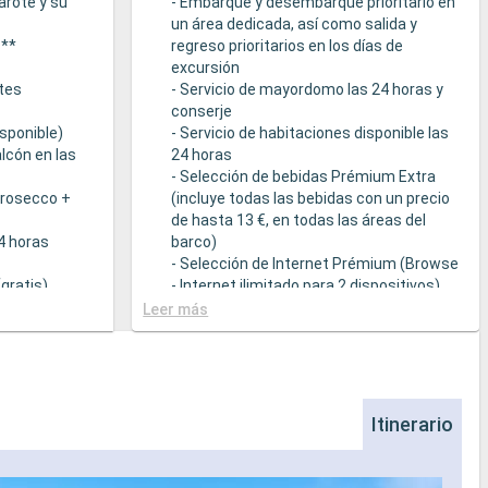
arote y su
- Embarque y desembarque prioritario en
un área dedicada, así como salida y
s**
regreso prioritarios en los días de
excursión
tes
- Servicio de mayordomo las 24 horas y
conserje
sponible)
- Servicio de habitaciones disponible las
lcón en las
24 horas
- Selección de bebidas Prémium Extra
Prosecco +
(incluye todas las bebidas con un precio
de hasta 13 €, en todas las áreas del
24 horas
barco)
- Selección de Internet Prémium (Browse
gratis)
- Internet ilimitado para 2 dispositivos)
- Acceso prioritario a la suite termal de
Leer más
cción de
MSC Aurea Spa
la Tarifa Todo
- Amenities de relajación en cada suite
(incluye albornoz y zapatillas)
a
- Menú de almohadas
- Otros detalles: servicio de empaquetar
Itinerario
que sirven
/ desempaquetar el equipaje, periódico
s a una
entregado directamente en la suite, bajo
ietéticas
petición