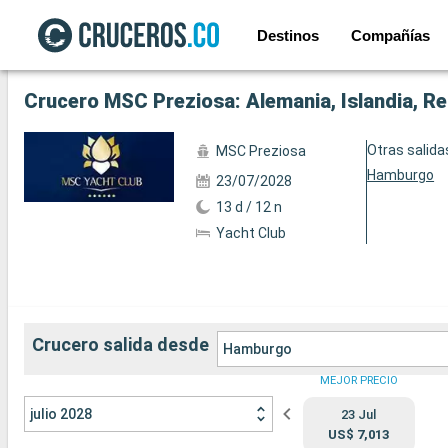
Destinos
Compañías
Ver las 89 fotos siguientes
Crucero MSC Preziosa: Alemania, Islandia, R
Otras salida
MSC Preziosa
Hamburgo
23/07/2028
13 d / 12 n
Yacht Club
Crucero salida desde
Hamburgo
MEJOR PRECIO
julio 2028
23 Jul
US$ 7,013