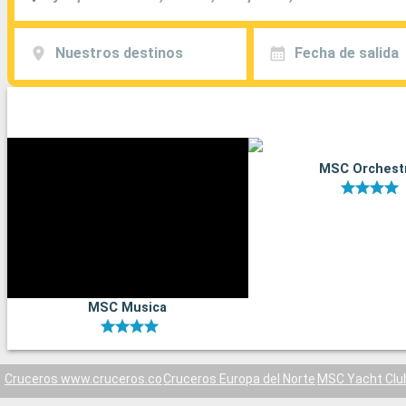
Nuestros destinos
Fecha de salida
MSC Orchest
MSC Musica
Cruceros www.cruceros.co
Cruceros Europa del Norte
MSC Yacht Clu