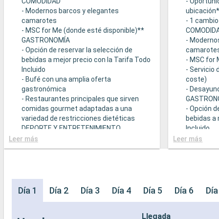
COMODIDAD
- Oportuni
- Modernos barcos y elegantes
ubicación
camarotes
- 1 cambio
- MSC for Me (donde esté disponible)**
COMODID
GASTRONOMÍA
- Moderno
- Opción de reservar la selección de
camarote
bebidas a mejor precio con la Tarifa Todo
- MSC for 
Incluido
- Servicio
- Bufé con una amplia oferta
coste)
gastronómica
- Desayuno
- Restaurantes principales que sirven
GASTRON
comidas gourmet adaptadas a una
- Opción d
variedad de restricciones dietéticas
bebidas a 
DEPORTE Y ENTRETENIMIENTO
Incluido
- Programa variado de espectáculos en el
- Bufé con
Leer más
Leer más
teatro al estilo de Broadway
gastronó
- Área de piscina
- Restaura
- Instalaciones deportivas al aire libre
comidas g
- Gimnasio equipado con vistas
variedad d
panorámicas
- Posibilid
Día 1
Día 2
Día 3
Día 4
Día 5
Día 6
Día
- Actividades de entretenimiento para
(sujeto a d
adultos, bebés y niños
- 20% de 
Llegada
- Actividades recreativas para niños
prepago d