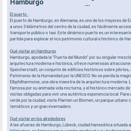
Hamburgo
SERVICIOS
especiali
---
- Personal multilingue cualificado
DEPORTE 
El puerto :
OTROS PRIVILEGIOS
- Programa
El puerto de Hamburgo, en Alemania, es uno de los mayores de E
- Puntos MSC Voyagers Club
teatro al 
a unos 3 kilómetros del centro de la ciudad, es fácilmente acces
- Área de 
transporte público o taxi. Este dinámico puerto es un interesant
- Instalaci
partida para explorar el rico patrimonio cultural e histórico de H
- Gimnasio
panorámi
- Activida
Qué visitar en Hamburgo
adultos, b
Hamburgo, apodada la "Puerta del Mundo" por su singular mezcl
- Activida
arquitectura moderna e histórica, ofrece numerosas atracciones.
SERVICIO
Speicherstadt, un conjunto de edificios históricos sobre pilotes,
- Personal
Patrimonio de la Humanidad por la UNESCO. No se pierda la magní
OTROS PR
Elbphilharmonie, una obra maestra de la arquitectura moderna. 
- Puntos 
famosa por su animada vida nocturna, y el histórico mercado d
visitas obligadas para vivir una auténtica experiencia local. Par
verde por la ciudad, visite Planten un Blomen, un parque urbano c
temáticos y un gran invernadero.
Qué visitar en los alrededores
A las afueras de Hamburgo, Lübeck, ciudad hanseática situada 
kilómetros, es famosa por su centro medieval y su tradicional 