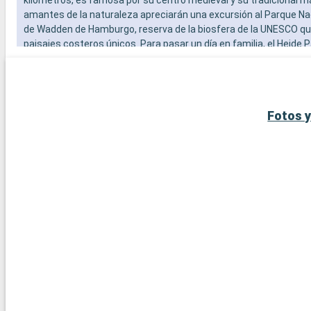
amantes de la naturaleza apreciarán una excursión al Parque Na
de Wadden de Hamburgo, reserva de la biosfera de la UNESCO qu
paisajes costeros únicos. Para pasar un día en familia, el Heide 
de los mayores parques temáticos de Alemania, ofrece diversió
sólo una hora en coche de Hamburgo.
Fotos y