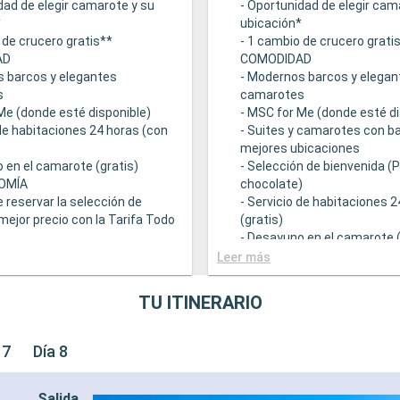
dad de elegir camarote y su
- Oportunidad de elegir cam
*
ubicación*
 de crucero gratis**
- 1 cambio de crucero grati
AD
COMODIDAD
s barcos y elegantes
- Modernos barcos y elegan
s
camarotes
Me (donde esté disponible)
- MSC for Me (donde esté di
 de habitaciones 24 horas (con
- Suites y camarotes con ba
mejores ubicaciones
 en el camarote (gratis)
- Selección de bienvenida (
OMÍA
chocolate)
e reservar la selección de
- Servicio de habitaciones 
mejor precio con la Tarifa Todo
(gratis)
- Desayuno en el camarote (
 una amplia oferta
GASTRONOMÍA
Leer más
mica
- Opción de reservar la sele
ntes principales que sirven
bebidas a mejor precio con 
TU ITINERARIO
ourmet adaptadas a una
Incluido
e restricciones dietéticas
- Bufé con una amplia ofert
ad de elegir el turno de cena
gastronómica
 7
Día 8
isponibilidad)
- Restaurantes principales 
descuento en una selección
comidas gourmet adaptada
Salida
e restaurante de
variedad de restricciones d