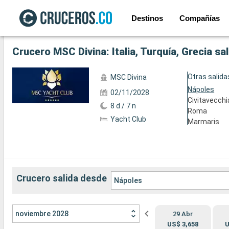
Destinos
Compañías
Ver las 141 fotos siguientes
Crucero MSC Divina: Italia, Turquía, Grecia s
Otras salida
MSC Divina
Nápoles
02/11/2028
Civitavecchi
8 d / 7 n
Roma
Yacht Club
Marmaris
Crucero salida desde
Nápoles
noviembre 2028
29 Abr
US$ 3,658
U