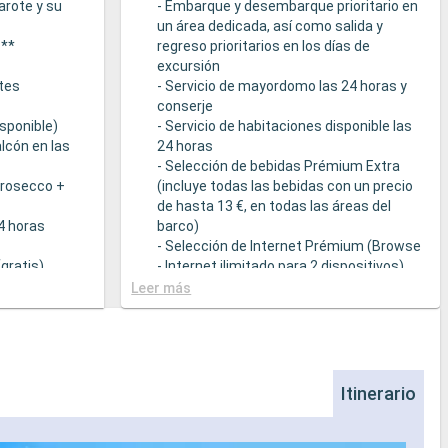
arote y su
- Embarque y desembarque prioritario en
un área dedicada, así como salida y
s**
regreso prioritarios en los días de
excursión
tes
- Servicio de mayordomo las 24 horas y
conserje
sponible)
- Servicio de habitaciones disponible las
lcón en las
24 horas
- Selección de bebidas Prémium Extra
Prosecco +
(incluye todas las bebidas con un precio
de hasta 13 €, en todas las áreas del
24 horas
barco)
- Selección de Internet Prémium (Browse
gratis)
- Internet ilimitado para 2 dispositivos)
- Acceso prioritario a la suite termal de
Leer más
cción de
MSC Aurea Spa
la Tarifa Todo
- Amenities de relajación en cada suite
(incluye albornoz y zapatillas)
a
- Menú de almohadas
- Otros detalles: servicio de empaquetar
Itinerario
que sirven
/ desempaquetar el equipaje, periódico
s a una
entregado directamente en la suite, bajo
ietéticas
petición