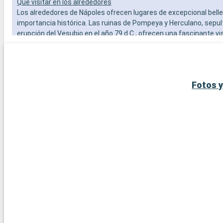
Qué visitar en los alrededores
Los alrededores de Nápoles ofrecen lugares de excepcional bell
importancia histórica. Las ruinas de Pompeya y Herculano, sepul
erupción del Vesubio en el año 79 d.C., ofrecen una fascinante vis
en la Antigüedad romana. El propio Vesubio, accesible por una s
carretera, ofrece unas vistas espectaculares de la bahía de Náp
Amalfitana, con pueblos pintorescos como Positano y Amalfi, es
para los amantes de los paisajes costeros espectaculares. Para 
Fotos y
experiencia isleña, no se pierda la isla de Capri, a un corto trayec
sus impresionantes paisajes y la famosa Grotta Azzurra.