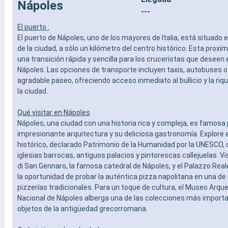
Nápoles
SERVICIOS
especiali
---
- Personal multilingue cualificado
DEPORTE 
El puerto :
OTROS PRIVILEGIOS
- Programa
El puerto de Nápoles, uno de los mayores de Italia, está situado 
- Puntos MSC Voyagers Club
teatro al 
de la ciudad, a sólo un kilómetro del centro histórico. Esta proxim
- Área de 
una transición rápida y sencilla para los cruceristas que deseen 
- Instalaci
Nápoles. Las opciones de transporte incluyen taxis, autobuses o
- Gimnasio
agradable paseo, ofreciendo acceso inmediato al bullicio y la riq
panorámi
- Activida
la ciudad.
adultos, b
- Activida
Qué visitar en Nápoles
SERVICIO
Nápoles, una ciudad con una historia rica y compleja, es famosa 
- Personal
impresionante arquitectura y su deliciosa gastronomía. Explore e
OTROS PR
histórico, declarado Patrimonio de la Humanidad por la UNESCO,
- Puntos 
iglesias barrocas, antiguos palacios y pintorescas callejuelas. V
di San Gennaro, la famosa catedral de Nápoles, y el Palazzo Real
la oportunidad de probar la auténtica pizza napolitana en una d
pizzerías tradicionales. Para un toque de cultura, el Museo Arqu
Nacional de Nápoles alberga una de las colecciones más importa
objetos de la antigüedad grecorromana.