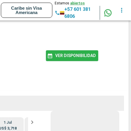
Estamos
abiertos
Caribe sin Visa
+57 601 381
Americana
6806
VER DISPONIBILIDAD
1 Jul
15 Jul
12 Ago
26 Ago
US$ 3,718
US$ 3,718
US$ 3,788
US$ 3,608