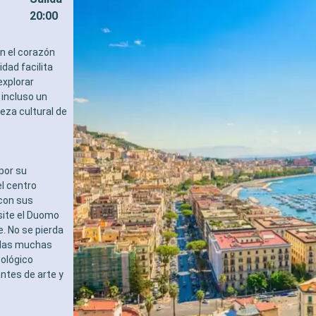
dades
- Turno de cena libre con M
20:00
Y ENTRETENIMIENTO
Dining en un restaurante o 
 variado de espectáculos en el
- 20% de descuento en una 
en el corazón
estilo de Broadway
prepago de restaurante de
idad facilita
piscina
especialidades
explorar
ones deportivas al aire libre
DEPORTE Y ENTRETENIMIE
 incluso un
 equipado con vistas
- Programa variado de espe
ueza cultural de
cas
teatro al estilo de Broadwa
des de entretenimiento para
- Área de piscina
ebés y niños
- Instalaciones deportivas al 
des recreativas para niños
- Gimnasio equipado con vi
S
panorámicas
por su
 multilingue cualificado
- Actividades de entretenim
l centro
IVILEGIOS
adultos, bebés y niños
 con sus
MSC Voyagers Club
- Actividades recreativas p
isite el Duomo
RELAJACIÓN Y BIENESTAR
e. No se pierda
- Acceso al exclusivo solár
e las muchas
- Amenities de relajación e
eológico
camarote (incluye albornoz 
ntes de arte y
- Menú de almohadas
- Acceso al área termal (sol
adultos)