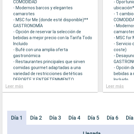
COMODIDAD
- Oportuni
- Modernos barcos y elegantes
ubicación
camarotes
- 1 cambio
- MSC for Me (donde esté disponible)**
COMODID
GASTRONOMÍA
- Moderno
- Opción de reservar la selección de
camarote
bebidas a mejor precio con la Tarifa Todo
- MSC for 
Incluido
- Servicio
- Bufé con una amplia oferta
coste)
gastronómica
- Desayuno
- Restaurantes principales que sirven
GASTRON
comidas gourmet adaptadas a una
- Opción d
variedad de restricciones dietéticas
bebidas a 
DEPORTE Y ENTRETENIMIENTO
Incluido
- Programa variado de espectáculos en el
- Bufé con
Leer más
Leer más
teatro al estilo de Broadway
gastronó
- Área de piscina
- Restaura
- Instalaciones deportivas al aire libre
comidas g
- Gimnasio equipado con vistas
variedad d
panorámicas
- Posibilid
Día 1
Día 2
Día 3
Día 4
Día 5
Día 6
Día
- Actividades de entretenimiento para
(sujeto a d
adultos, bebés y niños
- 20% de 
Llegada
- Actividades recreativas para niños
prepago d