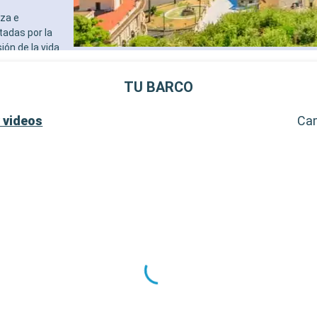
- 40% de descuento en una 
eza e
prepago de spa
tadas por la
- 10% de descuento en todo
ión de la vida
tratamientos de spa adquir
erpenteante
SERVICIOS
oles. La Costa
- Personal multilingue cuali
TU BARCO
 un paraíso
- Embarque prioritario y ent
equipaje
vivir una
 videos
Ca
OTROS PRIVILEGIOS
to en ferry, con
- Puntos MSC Voyagers Clu