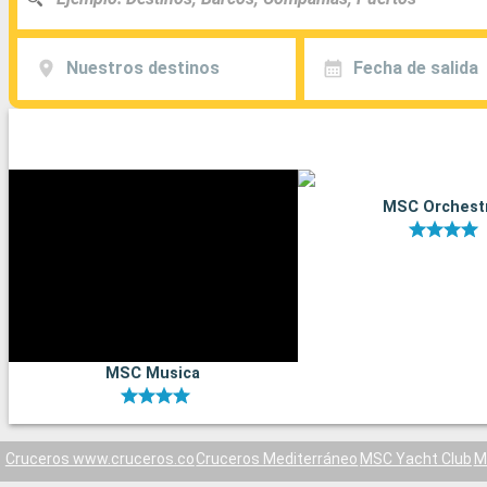
Nuestros destinos
Fecha de salida
MSC Orchest
MSC Musica
Cruceros www.cruceros.co
Cruceros Mediterráneo
MSC Yacht Club
M