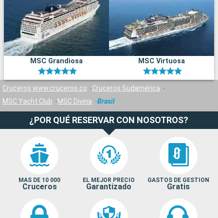
MSC Grandiosa
MSC Virtuosa
Cruceros www.cruceros.co
Cruceros Sudamérica
MSC Yacht Club
MSC Divina
Brasil
¿POR QUÉ RESERVAR CON NOSOTROS?
MAS DE 10 000
EL MEJOR PRECIO
GASTOS DE GESTION
Cruceros
Garantizado
Gratis