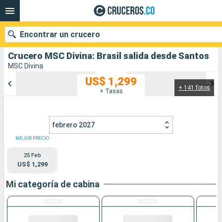
Encontrar un crucero
Crucero MSC Divina: Brasil salida desde Santos
MSC Divina
US$ 1,299
+ 141 fotos
Nuestros destinos
+ Tasas
Fecha de salida
febrero 2027
Puertos
Compañías
MEJOR PRECIO
25 Feb
Buscar
US$ 1,299
Mi categoría de cabina