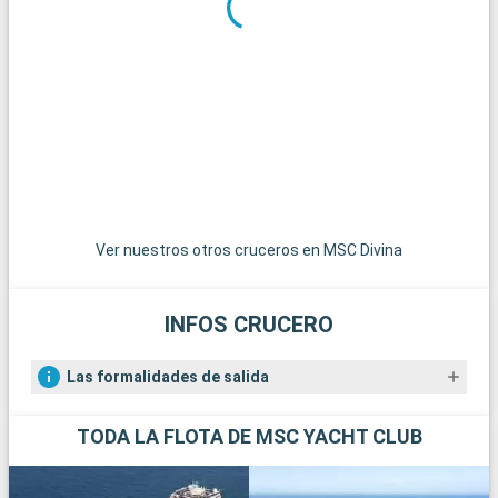
Santos. São Vicente, vecina de Santos, es conocida como la
ciudad más antigua de Brasil y ofrece una perspectiva
histórica única. Guarujá, conocida como la "Perla del
Atlántico", es famosa por sus hermosas playas y lujosos
complejos turísticos. Para una experiencia más natural, el
Parque Estatal de Serra do Mar, con su selva atlántica virgen,
es un destino ideal para practicar senderismo y observar la
flora y fauna locales. Por último, la bulliciosa metrópolis de
São Paulo está a menos de 100 km de Santos y ofrece una
dinámica experiencia urbana con su variada cultura, arte y
gastronomía.
Ver nuestros otros cruceros en MSC Divina
INFOS CRUCERO
Las formalidades de salida
TODA LA FLOTA DE MSC YACHT CLUB