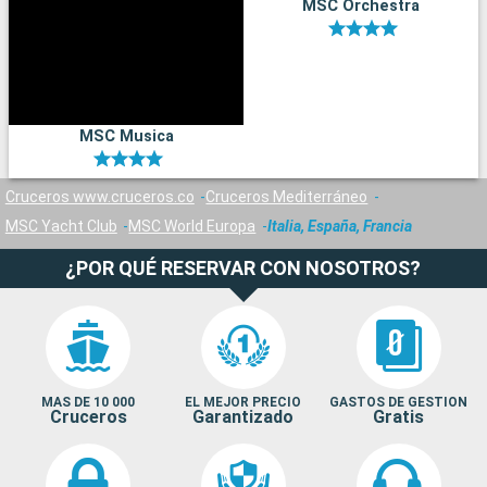
MSC Orchestra
MSC Musica
Cruceros www.cruceros.co
Cruceros Mediterráneo
MSC Yacht Club
MSC World Europa
Italia, España, Francia
¿POR QUÉ RESERVAR CON NOSOTROS?
MAS DE 10 000
EL MEJOR PRECIO
GASTOS DE GESTION
Cruceros
Garantizado
Gratis