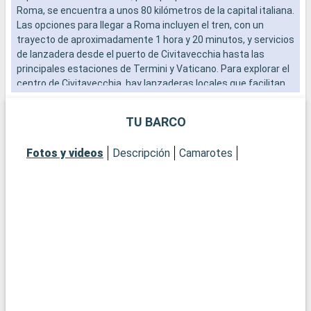
Roma, se encuentra a unos 80 kilómetros de la capital italiana.
m
Las opciones para llegar a Roma incluyen el tren, con un
u
trayecto de aproximadamente 1 hora y 20 minutos, y servicios
d
de lanzadera desde el puerto de Civitavecchia hasta las
a
principales estaciones de Termini y Vaticano. Para explorar el
r
centro de Civitavecchia, hay lanzaderas locales que facilitan
el acceso a los lugares de interés cercanos al puerto. Esta
Q
escala mediterránea es un punto de partida ideal para
M
TU BARCO
descubrir los tesoros de la Ciudad Eterna.
t
¿Qué se puede visitar en Civitavecchia?
a
Fotos y videos
Descripción
Camarotes
Civitavecchia, histórica ciudad portuaria, ofrece interesantes
y
lugares cerca del puerto. Explore la Fortaleza Michelangelo, un
o
bastión renacentista con vistas panorámicas al mar. Pasee
l
por el Lungomare, el animado paseo marítimo, para vivir una
n
auténtica experiencia local. El Museo Arqueológico Nacional
C
de Civitavecchia, ubicado en un antiguo edificio termal, exhibe
e
hallazgos arqueológicos locales que reflejan la rica historia de
p
la región.
¿Qué visitar en la zona?
¿
¿Qué visitar en la zona?
L
Roma, a poca distancia de Civitavecchia, es una visita
h