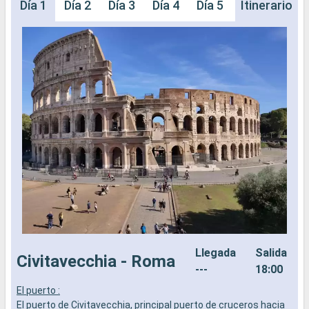
Día 1
Día 2
Día 3
Día 4
Día 5
Día 6
Itinerario
Día 
Llegada
Salida
Civitavecchia - Roma
---
18:00
El puerto :
E
El puerto de Civitavecchia, principal puerto de cruceros hacia
E