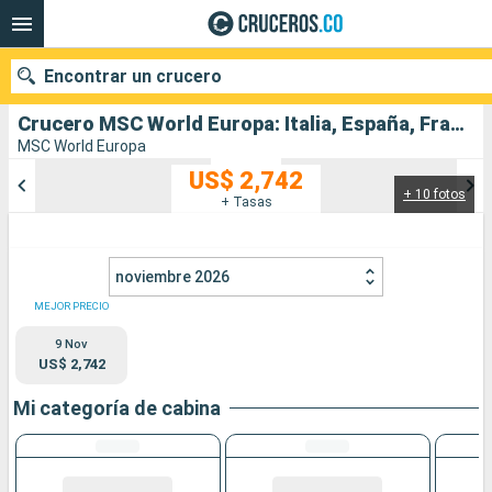
Encontrar un crucero
Crucero MSC World Europa: Italia, España, Francia salida desde Civitavecchia - Roma
MSC World Europa
US$ 2,742
+ 10 fotos
Nuestros destinos
+ Tasas
Fecha de salida
noviembre 2026
Puertos
Compañías
MEJOR PRECIO
9 Nov
Buscar
US$ 2,742
Mi categoría de cabina