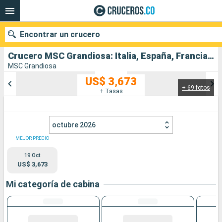
Encontrar un crucero
Crucero MSC Grandiosa: Italia, España, Francia salida desde Genova
MSC Grandiosa
US$ 3,673
+ 69 fotos
Nuestros destinos
+ Tasas
Fecha de salida
octubre 2026
Puertos
Compañías
MEJOR PRECIO
19 Oct
Buscar
US$ 3,673
Mi categoría de cabina