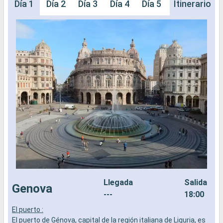
Día 1
Día 2
Día 3
Día 4
Día 5
Día 6
Itinerario
Día 
Llegada
Salida
Genova
---
18:00
El puerto :
E
El puerto de Génova, capital de la región italiana de Liguria, es
E