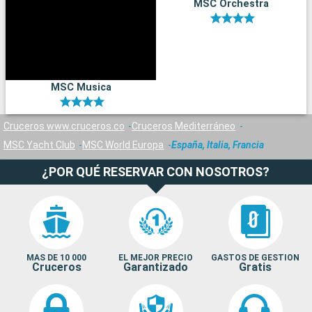
MSC Orchestra
MSC Musica
Cruceros www.cruceros.co
Cruceros Mediterráneo
MSC Yacht Club
MSC World Europa
España, Italia, Francia
¿POR QUÉ RESERVAR CON NOSOTROS?
MAS DE 10 000
EL MEJOR PRECIO
GASTOS DE GESTION
Cruceros
Garantizado
Gratis