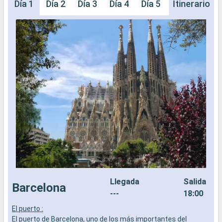
Día 1
Día 2
Día 3
Día 4
Día 5
Día 6
Itinerario
Día 
Llegada
Salida
Barcelona
---
18:00
El puerto :
E
El puerto de Barcelona, uno de los más importantes del
E