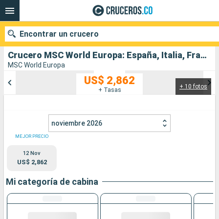
Encontrar un crucero
Crucero MSC World Europa: España, Italia, Francia salida desde Barcelona
MSC World Europa
US$ 2,862
+ 10 fotos
Nuestros destinos
+ Tasas
Fecha de salida
noviembre 2026
Puertos
Compañías
MEJOR PRECIO
12 Nov
Buscar
US$ 2,862
Mi categoría de cabina