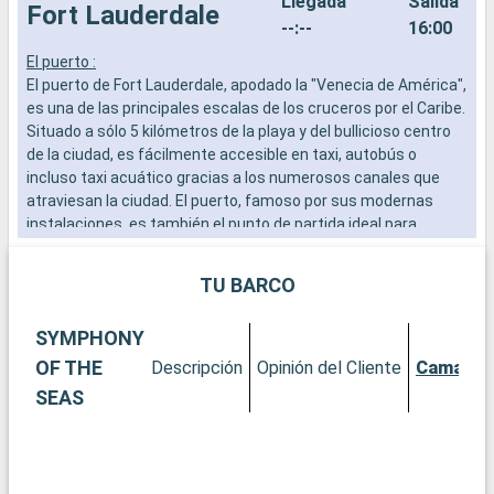
Llegada
Salida
Fort Lauderdale
--:--
16:00
El puerto :
E
El puerto de Fort Lauderdale, apodado la "Venecia de América",
E
es una de las principales escalas de los cruceros por el Caribe.
s
Situado a sólo 5 kilómetros de la playa y del bullicioso centro
i
de la ciudad, es fácilmente accesible en taxi, autobús o
b
incluso taxi acuático gracias a los numerosos canales que
atraviesan la ciudad. El puerto, famoso por sus modernas
Q
instalaciones, es también el punto de partida ideal para
N
explorar el sur de Florida.
s
i
TU BARCO
Qué visitar en Fort Lauderdale
c
Fort Lauderdale es famosa por sus playas de arena y aguas
v
SYMPHONY
turquesas. El paseo de Las Olas Boulevard, con sus boutiques,
v
galerías de arte y restaurantes, ofrece una excepcional
p
OF THE
Descripción
Opinión del Cliente
Camarot
experiencia de compras y relax. El Museo y Jardines Bonnet
r
SEAS
House son un remanso de paz e historia, con una arquitectura
p
única y exuberantes jardines tropicales. Para los entusiastas
p
de los deportes acuáticos, la ciudad ofrece una amplia gama
C
de opciones, desde alquiler de yates a recorridos en taxi