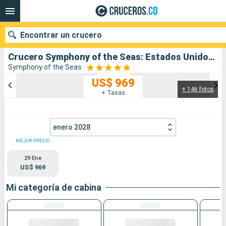
Encontrar un crucero
Crucero Symphony of the Seas: Estados Unidos, Bahamas, Puerto Rico, San Martín salida desde Fort Lauderdale
Symphony of the Seas
US$ 969
+ 146 fotos
Nuestros destinos
+ Tasas
Fecha de salida
enero 2028
Puertos
Compañías
MEJOR PRECIO
29 Ene
Buscar
US$ 969
Mi categoría de cabina