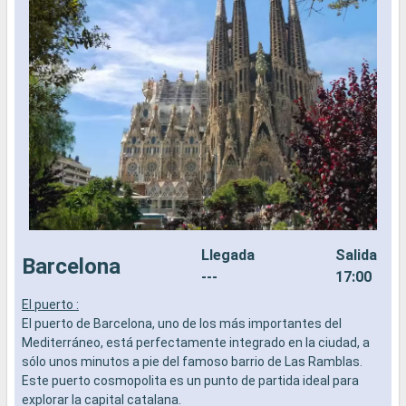
Llegada
Salida
Barcelona
---
17:00
El puerto :
E
El puerto de Barcelona, uno de los más importantes del
E
Mediterráneo, está perfectamente integrado en la ciudad, a
M
sólo unos minutos a pie del famoso barrio de Las Ramblas.
l
Este puerto cosmopolita es un punto de partida ideal para
f
explorar la capital catalana.
Q