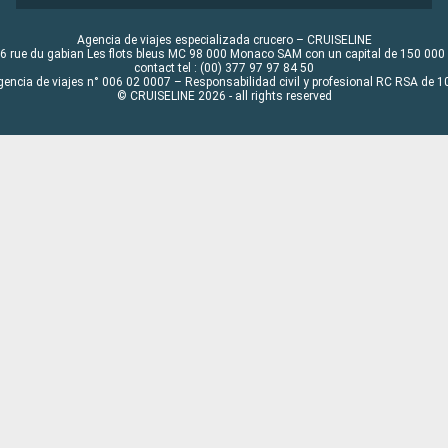
Agencia de viajes especializada crucero – CRUISELINE
6 rue du gabian Les flots bleus MC 98 000 Monaco SAM con un capital de 150 000
contact tel : (00) 377 97 97 84 50
gencia de viajes n° 006 02 0007 – Responsabilidad civil y profesional RC RSA de
© CRUISELINE 2026 - all rights reserved