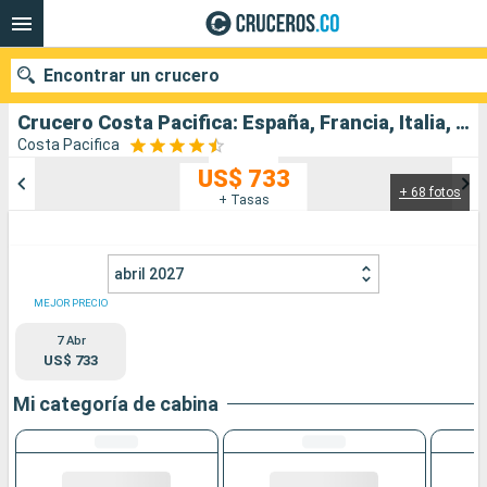
Encontrar un crucero
Crucero Costa Pacifica: España, Francia, Italia, Malta, Grecia salida desde Barcelona
Costa Pacifica
US$ 733
+ 68 fotos
Nuestros destinos
+ Tasas
Fecha de salida
abril 2027
Puertos
Compañías
MEJOR PRECIO
7 Abr
Buscar
US$ 733
Mi categoría de cabina