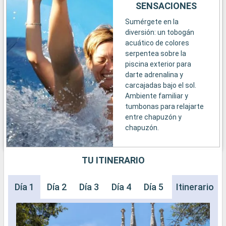
SENSACIONES
Sumérgete en la
diversión: un tobogán
acuático de colores
serpentea sobre la
piscina exterior para
darte adrenalina y
carcajadas bajo el sol.
Ambiente familiar y
tumbonas para relajarte
entre chapuzón y
chapuzón.
TU ITINERARIO
Día 1
Día 2
Día 3
Día 4
Día 5
Día 6
Itinerario
Día 