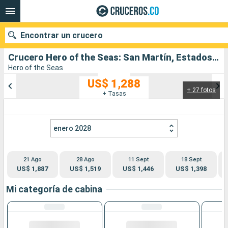
Encontrar un crucero
Crucero Hero of the Seas: San Martín, Estados Unidos, Bahamas salida desde Miami
Hero of the Seas
US$ 1,288
+ 27 fotos
Nuestros destinos
+ Tasas
Fecha de salida
enero 2028
Puertos
Compañías
21 Ago
28 Ago
11 Sept
18 Sept
Buscar
US$ 1,887
US$ 1,519
US$ 1,446
US$ 1,398
Mi categoría de cabina