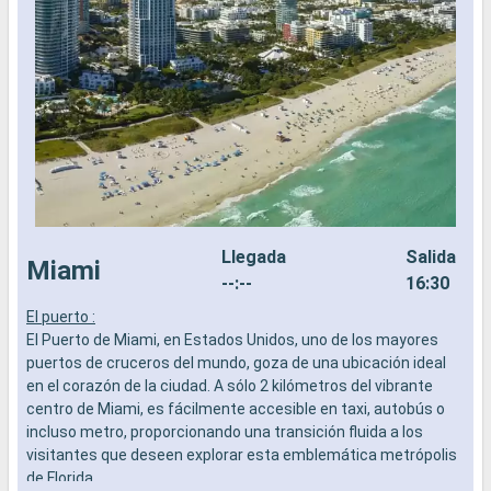
Llegada
Salida
Miami
--:--
16:30
El puerto :
L
El Puerto de Miami, en Estados Unidos, uno de los mayores
a
puertos de cruceros del mundo, goza de una ubicación ideal
b
en el corazón de la ciudad. A sólo 2 kilómetros del vibrante
s
centro de Miami, es fácilmente accesible en taxi, autobús o
e
incluso metro, proporcionando una transición fluida a los
visitantes que deseen explorar esta emblemática metrópolis
de Florida.