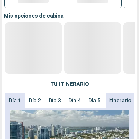
Mis opciones de cabina
TU ITINERARIO
Día 1
Día 2
Día 3
Día 4
Día 5
Día 6
Itinerario
Día 