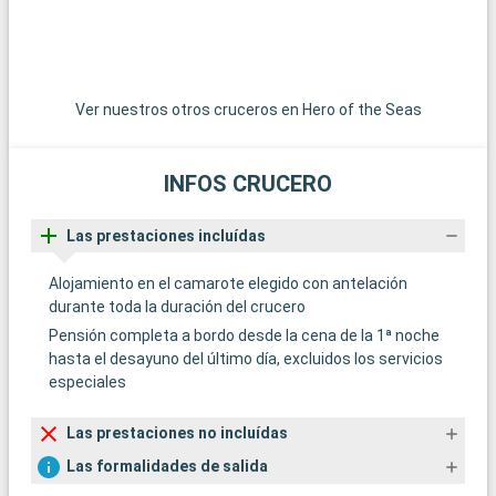
del submarinismo, los arrecifes de coral de Cayo Largo
ofrecen una experiencia submarina extraordinaria. Estos
destinos alrededor de Miami revelan la belleza natural y la
diversidad cultural de la región.
Ver nuestros otros cruceros en Hero of the Seas
INFOS CRUCERO
Las prestaciones incluídas
Alojamiento en el camarote elegido con antelación
durante toda la duración del crucero
Pensión completa a bordo desde la cena de la 1ª noche
hasta el desayuno del último día, excluidos los servicios
especiales
Las prestaciones no incluídas
Las formalidades de salida