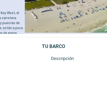
Key West, el
a carretera
 y puestas de
e, están a poca
as de arena
al de Cayo
destinos
TU BARCO
al de la
Descripción