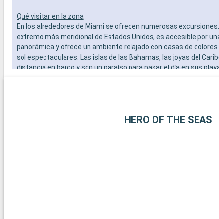
Qué visitar en la zona
En los alrededores de Miami se ofrecen numerosas excursiones. 
extremo más meridional de Estados Unidos, es accesible por un
panorámica y ofrece un ambiente relajado con casas de colores
sol espectaculares. Las islas de las Bahamas, las joyas del Carib
distancia en barco y son un paraíso para pasar el día en sus play
blanca. Para los amantes del submarinismo, los arrecifes de cor
Largo ofrecen una experiencia submarina extraordinaria. Estos 
alrededor de Miami revelan la belleza natural y la diversidad cultur
región.
HERO OF THE SEAS