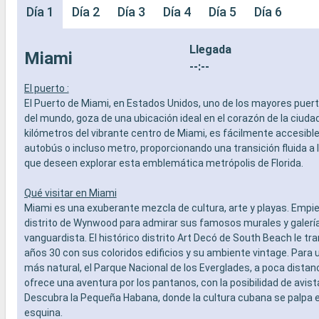
Día 1
Día 2
Día 3
Día 4
Día 5
Día 6
Llegada
Miami
--:--
El puerto :
El Puerto de Miami, en Estados Unidos, uno de los mayores puer
del mundo, goza de una ubicación ideal en el corazón de la ciudad
kilómetros del vibrante centro de Miami, es fácilmente accesible 
autobús o incluso metro, proporcionando una transición fluida a 
que deseen explorar esta emblemática metrópolis de Florida.
Qué visitar en Miami
Miami es una exuberante mezcla de cultura, arte y playas. Empie
distrito de Wynwood para admirar sus famosos murales y galería
vanguardista. El histórico distrito Art Decó de South Beach le tr
años 30 con sus coloridos edificios y su ambiente vintage. Para 
más natural, el Parque Nacional de los Everglades, a poca distan
ofrece una aventura por los pantanos, con la posibilidad de avis
Descubra la Pequeña Habana, donde la cultura cubana se palpa 
esquina.