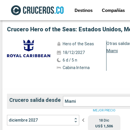
Destinos
Compañías
Ver las 27 fotos siguientes
Crucero Hero of the Seas: Estados Unidos, M
Otras salida
Hero of the Seas
Miami
18/12/2027
6 d / 5 n
Cabina Interna
Crucero salida desde
Miami
MEJOR PRECIO
diciembre 2027
18 Dic
US$ 1,506