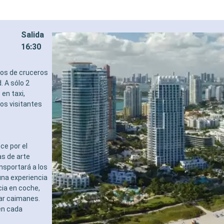
Salida
16:30
tos de cruceros
. A sólo 2
en taxi,
los visitantes
ce por el
s de arte
ansportará a los
una experiencia
cia en coche,
tar caimanes.
en cada