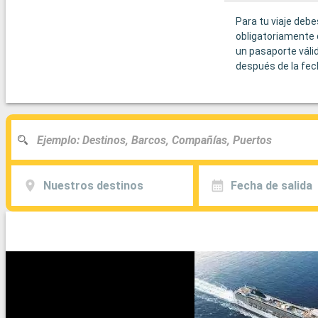
Para tu viaje debe
obligatoriamente 
un pasaporte váli
después de la fec
Nuestros destinos
Fecha de salida