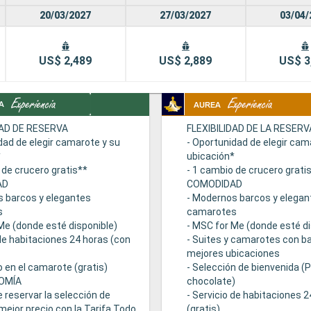
20/03/2027
27/03/2027
03/04/
US$ 2,489
US$ 2,889
US$ 3
DAD DE RESERVA
FLEXIBILIDAD DE LA RESERV
dad de elegir camarote y su
- Oportunidad de elegir cam
*
ubicación*
 de crucero gratis**
- 1 cambio de crucero grati
AD
COMODIDAD
s barcos y elegantes
- Modernos barcos y elegan
s
camarotes
Me (donde esté disponible)
- MSC for Me (donde esté di
 de habitaciones 24 horas (con
- Suites y camarotes con ba
mejores ubicaciones
 en el camarote (gratis)
- Selección de bienvenida (
OMÍA
chocolate)
e reservar la selección de
- Servicio de habitaciones 
mejor precio con la Tarifa Todo
(gratis)