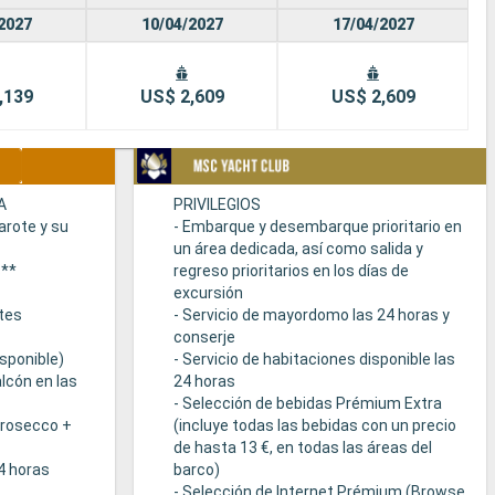
2027
10/04/2027
17/04/2027
,139
US$ 2,609
US$ 2,609
A
PRIVILEGIOS
arote y su
- Embarque y desembarque prioritario en
un área dedicada, así como salida y
s**
regreso prioritarios en los días de
excursión
tes
- Servicio de mayordomo las 24 horas y
conserje
sponible)
- Servicio de habitaciones disponible las
lcón en las
24 horas
- Selección de bebidas Prémium Extra
Prosecco +
(incluye todas las bebidas con un precio
de hasta 13 €, en todas las áreas del
24 horas
barco)
- Selección de Internet Prémium (Browse