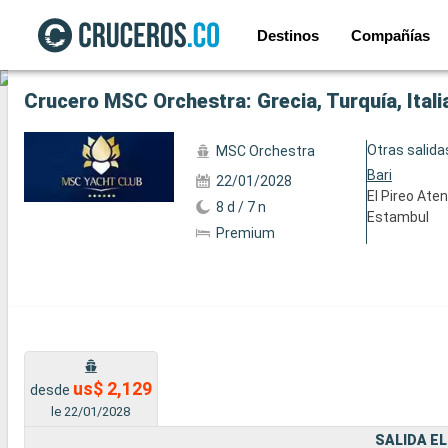
Destinos
Compañías
Ver las 5 fotos siguientes
Crucero MSC Orchestra: Grecia, Turquía, Itali
Otras salida
MSC Orchestra
Bari
22/01/2028
El Pireo Ate
8 d / 7 n
Estambul
Premium
us$ 2,129
desde
le 22/01/2028
SALIDA EL