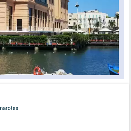
iento para
servicio de té por la tarde, aperitivos
disponibles día y noche y
ara niños
entretenimiento en directo por la noche
- Un solárium con piscina privada,
ium
bañeras de hidromasaje, área para tomar
n cada
el sol y bar al aire libre con las mejores
y zapatillas)
vistas
- Restaurante gourmet a la carta para
o para
desayuno, almuerzo y cena con libre
elección de horario para cenar
selección
s los
idos a bordo
ficado
rega de
marotes
b