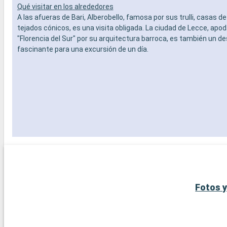
- Personal
Qué visitar en los alrededores
OTROS PR
A las afueras de Bari, Alberobello, famosa por sus trulli, casas d
- Puntos 
tejados cónicos, es una visita obligada. La ciudad de Lecce, apod
"Florencia del Sur" por su arquitectura barroca, es también un de
fascinante para una excursión de un día.
Fotos y