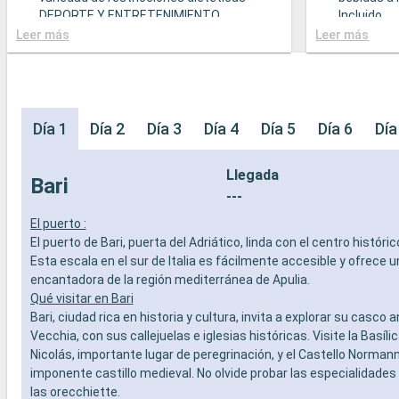
DEPORTE Y ENTRETENIMIENTO
Incluido
- Programa variado de espectáculos en el
- Bufé con
Leer más
Leer más
teatro al estilo de Broadway
gastronó
- Área de piscina
- Restaura
- Instalaciones deportivas al aire libre
comidas g
- Gimnasio equipado con vistas
variedad d
panorámicas
- Posibilid
Día 1
Día 2
Día 3
Día 4
Día 5
Día 6
Día
- Actividades de entretenimiento para
(sujeto a d
adultos, bebés y niños
- 20% de 
Llegada
- Actividades recreativas para niños
prepago d
Bari
SERVICIOS
especiali
---
- Personal multilingue cualificado
DEPORTE 
El puerto :
OTROS PRIVILEGIOS
- Programa
El puerto de Bari, puerta del Adriático, linda con el centro históric
- Puntos MSC Voyagers Club
teatro al 
Esta escala en el sur de Italia es fácilmente accesible y ofrece u
- Área de 
encantadora de la región mediterránea de Apulia.
- Instalaci
Qué visitar en Bari
- Gimnasio
Bari, ciudad rica en historia y cultura, invita a explorar su casco a
panorámi
- Activida
Vecchia, con sus callejuelas e iglesias históricas. Visite la Basíli
adultos, b
Nicolás, importante lugar de peregrinación, y el Castello Norman
- Activida
imponente castillo medieval. No olvide probar las especialidades
SERVICIO
las orecchiette.