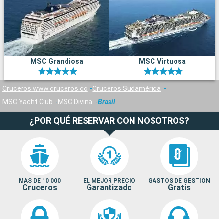
MSC Grandiosa
MSC Virtuosa
Cruceros www.cruceros.co
Cruceros Sudamérica
MSC Yacht Club
MSC Divina
Brasil
¿POR QUÉ RESERVAR CON NOSOTROS?
MAS DE 10 000
EL MEJOR PRECIO
GASTOS DE GESTION
Cruceros
Garantizado
Gratis