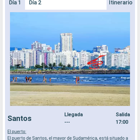
Día 1
Día 2
Itinerario
Llegada
Salida
Santos
---
17:00
El puerto:
E
El puerto de Santos, el mayor de Sudamérica, está situado a
E