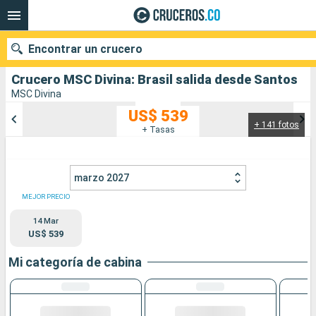
Encontrar un crucero
Crucero MSC Divina: Brasil salida desde Santos
MSC Divina
US$ 539
+ 141 fotos
Nuestros destinos
+ Tasas
Fecha de salida
marzo 2027
Puertos
Compañías
MEJOR PRECIO
14 Mar
Buscar
US$ 539
Mi categoría de cabina