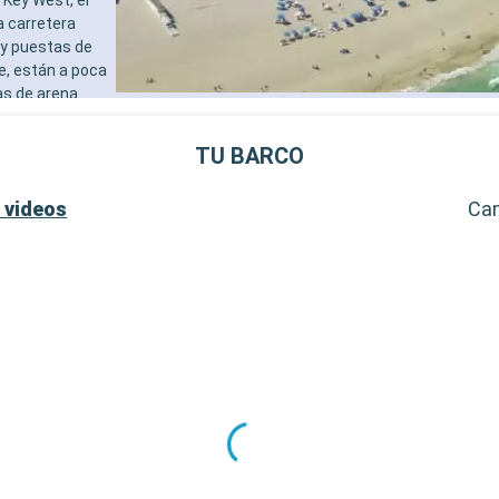
adultos)
a carretera
- 40% de descuento en una 
 y puestas de
prepago de spa
e, están a poca
- 10% de descuento en todo
as de arena
tratamientos de spa adquir
al de Cayo
SERVICIOS
destinos
- Personal multilingue cuali
TU BARCO
al de la
- Embarque prioritario y ent
equipaje
 videos
Ca
OTROS PRIVILEGIOS
- Puntos MSC Voyagers Clu