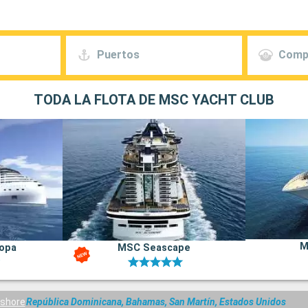
Puertos
Comp
TODA LA FLOTA DE MSC YACHT CLUB
M
opa
MSC Seascape
shore
República Dominicana, Bahamas, San Martín, Estados Unidos