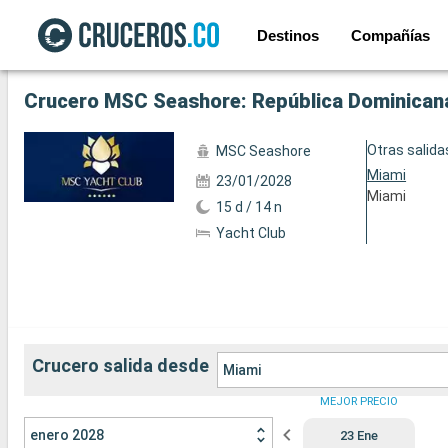
Destinos
Compañías
Ver las 54 fotos siguientes
Crucero MSC Seashore: República Dominicana
Otras salida
MSC Seashore
Miami
23/01/2028
Miami
15 d / 14 n
Yacht Club
Crucero salida desde
Miami
MEJOR PRECIO
enero 2028
23 Ene