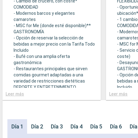
- Cambio de crucero, con coste*
FLEXIBILI
COMODIDAD
- Oportuni
- Modernos barcos y elegantes
ubicación
camarotes
- 1 cambio
- MSC for Me (donde esté disponible)**
COMODID
GASTRONOMÍA
- Moderno
- Opción de reservar la selección de
camarote
bebidas a mejor precio con la Tarifa Todo
- MSC for 
Incluido
- Servicio
- Bufé con una amplia oferta
coste)
gastronómica
- Desayuno
- Restaurantes principales que sirven
GASTRON
comidas gourmet adaptadas a una
- Opción d
variedad de restricciones dietéticas
bebidas a 
DEPORTE Y ENTRETENIMIENTO
Incluido
- Programa variado de espectáculos en el
- Bufé con
Leer más
Leer más
teatro al estilo de Broadway
gastronó
- Área de piscina
- Restaura
- Instalaciones deportivas al aire libre
comidas g
- Gimnasio equipado con vistas
variedad d
panorámicas
- Posibilid
Día 1
Día 2
Día 3
Día 4
Día 5
Día 6
Día
- Actividades de entretenimiento para
(sujeto a d
adultos, bebés y niños
- 20% de 