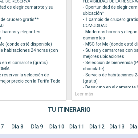
DAD DE RESERVA
FLEXIBILIDAD DE LA RESERV
dad de elegir camarote y su
- Oportunidad de elegir cam
*
ubicación*
 de crucero gratis**
- 1 cambio de crucero grati
AD
COMODIDAD
s barcos y elegantes
- Modernos barcos y elegan
s
camarotes
Me (donde esté disponible)
- MSC for Me (donde esté di
 de habitaciones 24 horas (con
- Suites y camarotes con ba
mejores ubicaciones
 en el camarote (gratis)
- Selección de bienvenida (
OMÍA
chocolate)
e reservar la selección de
- Servicio de habitaciones 
mejor precio con la Tarifa Todo
(gratis)
- Desayuno en el camarote (
 una amplia oferta
GASTRONOMÍA
Leer más
mica
- Opción de reservar la sele
ntes principales que sirven
bebidas a mejor precio con 
TU ITINERARIO
ourmet adaptadas a una
Incluido
e restricciones dietéticas
- Bufé con una amplia ofert
ad de elegir el turno de cena
gastronómica
 7
Día 8
Día 9
Día 10
Día 11
Día 12
Día 13
Día
isponibilidad)
- Restaurantes principales 
descuento en una selección
comidas gourmet adaptada