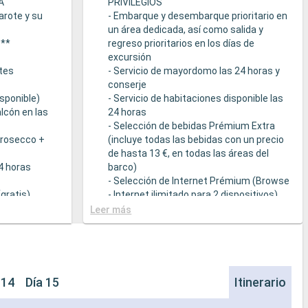
A
PRIVILEGIOS
arote y su
- Embarque y desembarque prioritario en
un área dedicada, así como salida y
s**
regreso prioritarios en los días de
excursión
tes
- Servicio de mayordomo las 24 horas y
conserje
sponible)
- Servicio de habitaciones disponible las
lcón en las
24 horas
- Selección de bebidas Prémium Extra
Prosecco +
(incluye todas las bebidas con un precio
de hasta 13 €, en todas las áreas del
24 horas
barco)
- Selección de Internet Prémium (Browse
gratis)
- Internet ilimitado para 2 dispositivos)
- Acceso prioritario a la suite termal de
Leer más
cción de
MSC Aurea Spa
la Tarifa Todo
- Amenities de relajación en cada suite
(incluye albornoz y zapatillas)
a
- Menú de almohadas
- Otros detalles: servicio de empaquetar
 14
Día 15
Itinerario
que sirven
/ desempaquetar el equipaje, periódico
s a una
entregado directamente en la suite, bajo