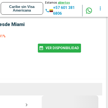
Estamos
abiertos
Caribe sin Visa
+57 601 381
Americana
6806
desde Miami
 91%
VER DISPONIBILIDAD