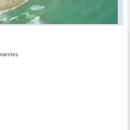
elección de horario para cenar
selección
s los
idos a bordo
ficado
rega de
marotes
b