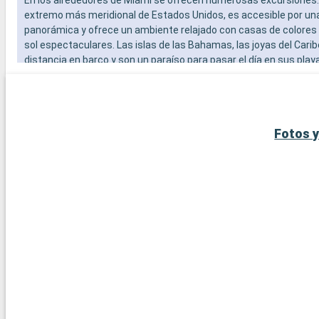
extremo más meridional de Estados Unidos, es accesible por un
panorámica y ofrece un ambiente relajado con casas de colores
sol espectaculares. Las islas de las Bahamas, las joyas del Carib
distancia en barco y son un paraíso para pasar el día en sus play
blanca. Para los amantes del submarinismo, los arrecifes de cor
Largo ofrecen una experiencia submarina extraordinaria. Estos 
alrededor de Miami revelan la belleza natural y la diversidad cultur
región.
Fotos y