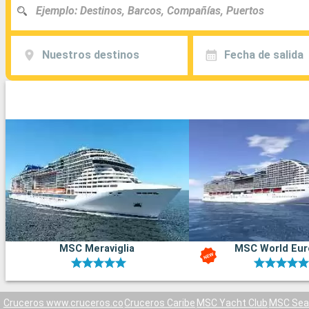
Nuestros destinos
Fecha de salida
MSC Meraviglia
MSC World Eur
Cruceros www.cruceros.co
Cruceros Caribe
MSC Yacht Club
MSC Sea