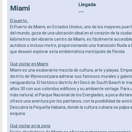
Llegada
- Actividades recreativas para niños
prepago d
Miami
SERVICIOS
especiali
---
- Personal multilingue cualificado
DEPORTE 
El puerto :
OTROS PRIVILEGIOS
- Programa
El Puerto de Miami, en Estados Unidos, uno de los mayores puer
- Puntos MSC Voyagers Club
teatro al 
del mundo, goza de una ubicación ideal en el corazón de la ciudad
- Área de 
kilómetros del vibrante centro de Miami, es fácilmente accesible 
- Instalaci
autobús o incluso metro, proporcionando una transición fluida a 
- Gimnasio
que deseen explorar esta emblemática metrópolis de Florida.
panorámi
- Activida
adultos, b
Qué visitar en Miami
- Activida
Miami es una exuberante mezcla de cultura, arte y playas. Empie
SERVICIO
distrito de Wynwood para admirar sus famosos murales y galería
- Personal
vanguardista. El histórico distrito Art Decó de South Beach le tr
OTROS PR
años 30 con sus coloridos edificios y su ambiente vintage. Para 
- Puntos 
más natural, el Parque Nacional de los Everglades, a poca distan
ofrece una aventura por los pantanos, con la posibilidad de avis
Descubra la Pequeña Habana, donde la cultura cubana se palpa 
esquina.
Qué visitar en la zona
En los alrededores de Miami se ofrecen numerosas excursiones. 