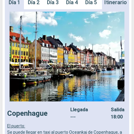
Día 1
Día 2
Día 3
Día 4
Día 5
Día 6
Itinerario
Día 
Llegada
Salida
Copenhague
---
18:00
El puerto:
L
Se puede llegar en taxi al puerto Oceankaj de Copenhague, a
a