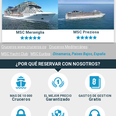
MSC Preziosa
MSC Meraviglia
Cruceros www.cruceros.co
Cruceros Mediterráneo
MSC Yacht Club
MSC Euribia
Dinamarca, Paises Bajos, España
¿POR QUÉ RESERVAR CON NOSOTROS?
MAS DE 10 000
EL MEJOR PRECIO
GASTOS DE GESTION
Cruceros
Garantizado
Gratis