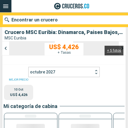
Encontrar un crucero
Crucero MSC Euribia: Dinamarca, Paises Bajos, España salida desde Copenhague
MSC Euribia
US$ 4,426
+ 5 fotos
Nuestros destinos
+ Tasas
Fecha de salida
octubre 2027
Puertos
Compañías
MEJOR PRECIO
10 Oct
Buscar
US$ 4,426
Mi categoría de cabina