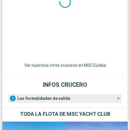
Helsingør, conocido como el Castillo de Hamlet, es una joya del
Renacimiento danés. Para los amantes de la naturaleza, los
acantilados de creta de Møns Klint ofrecen paisajes
espectaculares y excursiones memorables. Los alrededores
también están salpicados de encantadores pueblos costeros
y tranquilas playas, perfectas para una escapada tranquila.
Ver nuestros otros cruceros en MSC Euribia
INFOS CRUCERO
Las formalidades de salida
TODA LA FLOTA DE MSC YACHT CLUB