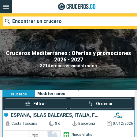
Encontrar un crucero
Cruceros Mediterráneo : Ofertas y promociones
2026 - 2027
Fecha de salida
3214 cruceros encontrados
Buscar
3214
Sus criterios de búsqueda:
Mediterráneo
cruceros
Filtrar
Ordenar
ESPAÑA, ISLAS BALEARES, ITALIA, FRANCIA
Costa Toscana
8 d
Barcelona
07/12/2026
Niños Gratis