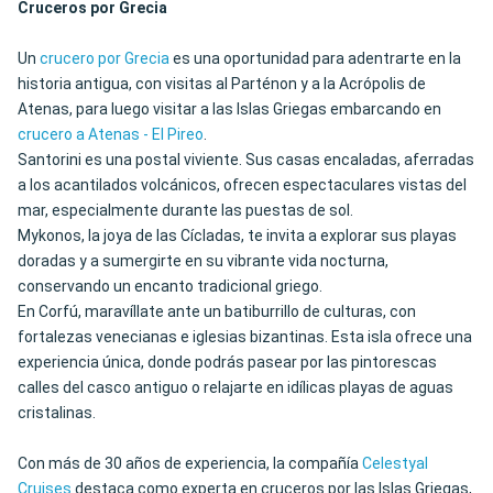
Cruceros por Grecia
Un
crucero por Grecia
es una oportunidad para adentrarte en la
historia antigua, con visitas al Parténon y a la Acrópolis de
Atenas, para luego visitar a las Islas Griegas embarcando en
crucero a Atenas - El Pireo
.
Santorini es una postal viviente. Sus casas encaladas, aferradas
a los acantilados volcánicos, ofrecen espectaculares vistas del
mar, especialmente durante las puestas de sol.
Mykonos, la joya de las Cícladas, te invita a explorar sus playas
doradas y a sumergirte en su vibrante vida nocturna,
conservando un encanto tradicional griego.
En Corfú, maravíllate ante un batiburrillo de culturas, con
fortalezas venecianas e iglesias bizantinas. Esta isla ofrece una
experiencia única, donde podrás pasear por las pintorescas
calles del casco antiguo o relajarte en idílicas playas de aguas
cristalinas.
Con más de 30 años de experiencia, la compañía
Celestyal
Cruises
destaca como experta en cruceros por las Islas Griegas,