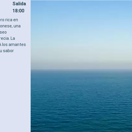
Salida
18:00
ro rica en
agonese, una
useo
ecia. La
 A los amantes
su sabor