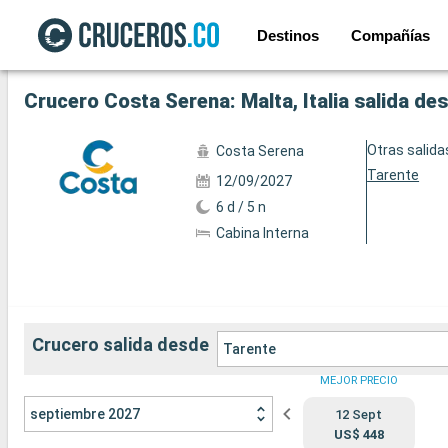
Destinos
Compañías
Ver las 5 fotos siguientes
Crucero Costa Serena: Malta, Italia salida de
Otras salida
Costa Serena
Tarente
12/09/2027
6 d / 5 n
Cabina Interna
Crucero salida desde
Tarente
MEJOR PRECIO
septiembre 2027
12 Sept
US$ 448