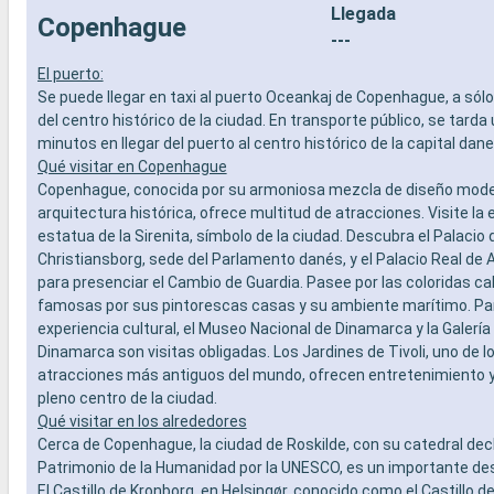
Llegada
Copenhague
---
El puerto:
Se puede llegar en taxi al puerto Oceankaj de Copenhague, a sólo
del centro histórico de la ciudad. En transporte público, se tarda
minutos en llegar del puerto al centro histórico de la capital dan
Qué visitar en Copenhague
Copenhague, conocida por su armoniosa mezcla de diseño mode
arquitectura histórica, ofrece multitud de atracciones. Visite l
estatua de la Sirenita, símbolo de la ciudad. Descubra el Palacio 
Christiansborg, sede del Parlamento danés, y el Palacio Real de
para presenciar el Cambio de Guardia. Pasee por las coloridas ca
famosas por sus pintorescas casas y su ambiente marítimo. Para
experiencia cultural, el Museo Nacional de Dinamarca y la Galería
Dinamarca son visitas obligadas. Los Jardines de Tivoli, uno de 
atracciones más antiguos del mundo, ofrecen entretenimiento y
pleno centro de la ciudad.
Qué visitar en los alrededores
Cerca de Copenhague, la ciudad de Roskilde, con su catedral dec
Patrimonio de la Humanidad por la UNESCO, es un importante dest
El Castillo de Kronborg, en Helsingør, conocido como el Castillo d