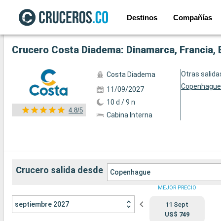
Destinos
Compañías
Ver las 56 fotos siguientes
Crucero Costa Diadema: Dinamarca, Francia,
Otras salida
Costa Diadema
Copenhagu
11/09/2027
10 d / 9 n
4.8/5
Cabina Interna
Crucero salida desde
Copenhague
MEJOR PRECIO
septiembre 2027
11 Sept
US$ 749