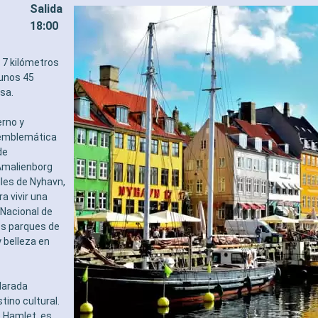
Salida
18:00
 7 kilómetros
 unos 45
esa.
rno y
a emblemática
de
 Amalienborg
lles de Nyhavn,
 vivir una
 Nacional de
los parques de
 belleza en
larada
ino cultural.
e Hamlet, es