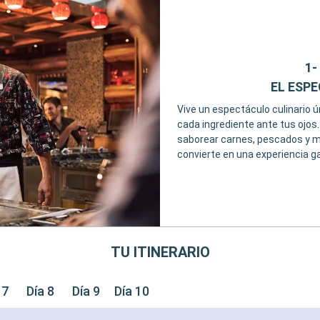
1-
EL ESP
Vive un espectáculo culinario ú
cada ingrediente ante tus ojos
saborear carnes, pescados y 
convierte en una experiencia g
TU ITINERARIO
 7
Día 8
Día 9
Día 10