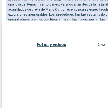
una joya del Renacimiento danés. Para los amantes de la natural
acantilados de creta de Møns Klint ofrecen paisajes espectacul
excursiones memorables. Los alrededores también están salpi
encantadores pueblos costeros y tranquilas playas, perfectas p
escapada tranquila.
Fotos y videos
Descr