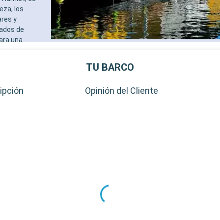
eza, los
ares y
cados de
ara una
TU BARCO
ipción
Opinión del Cliente