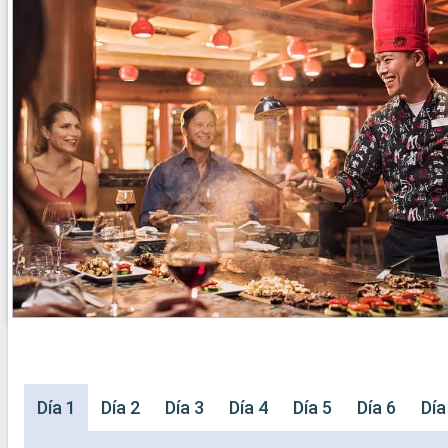
Día 1
Día 2
Día 3
Día 4
Día 5
Día 6
Día