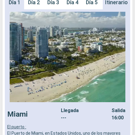
Día 1
Día 2
Día 3
Día 4
Día 5
Día 6
Itinerario
Día 
Llegada
Salida
Miami
---
16:00
El puerto :
L
El Puerto de Miami, en Estados Unidos, uno de los mayores
a