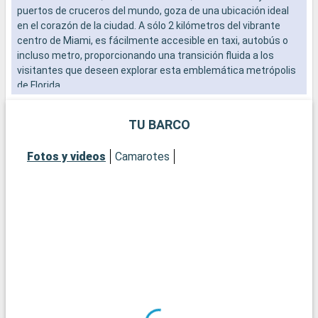
puertos de cruceros del mundo, goza de una ubicación ideal
b
en el corazón de la ciudad. A sólo 2 kilómetros del vibrante
s
centro de Miami, es fácilmente accesible en taxi, autobús o
e
incluso metro, proporcionando una transición fluida a los
visitantes que deseen explorar esta emblemática metrópolis
de Florida.
Qué visitar en Miami
TU BARCO
Miami es una exuberante mezcla de cultura, arte y playas.
Empiece por el distrito de Wynwood para admirar sus
Fotos y videos
Camarotes
famosos murales y galerías de arte vanguardista. El histórico
distrito Art Decó de South Beach le transportará a los años 30
con sus coloridos edificios y su ambiente vintage. Para una
experiencia más natural, el Parque Nacional de los Everglades,
a poca distancia en coche, ofrece una aventura por los
pantanos, con la posibilidad de avistar caimanes. Descubra la
Pequeña Habana, donde la cultura cubana se palpa en cada
esquina.
Qué visitar en la zona
En los alrededores de Miami se ofrecen numerosas