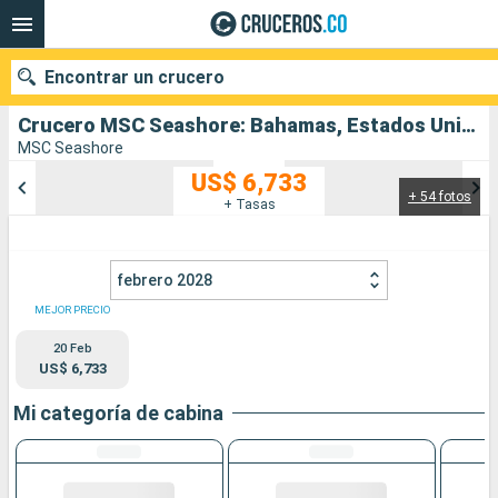
Encontrar un crucero
Crucero MSC Seashore: Bahamas, Estados Unidos, San Martín, Antigua y Barbuda, República Dominicana salida desde Miami
MSC Seashore
US$ 6,733
+ 54 fotos
Nuestros destinos
+ Tasas
Fecha de salida
febrero 2028
Puertos
Compañías
MEJOR PRECIO
20 Feb
Buscar
US$ 6,733
Mi categoría de cabina