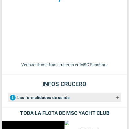
excursiones. Key West, el extremo más meridional de Estados
Unidos, es accesible por una carretera panorámica y ofrece
un ambiente relajado con casas de colores y puestas de sol
espectaculares. Las islas de las Bahamas, las joyas del
Caribe, están a poca distancia en barco y son un paraíso para
pasar el día en sus playas de arena blanca. Para los amantes
del submarinismo, los arrecifes de coral de Cayo Largo
ofrecen una experiencia submarina extraordinaria. Estos
destinos alrededor de Miami revelan la belleza natural y la
diversidad cultural de la región.
Ver nuestros otros cruceros en MSC Seashore
INFOS CRUCERO
Las formalidades de salida
TODA LA FLOTA DE MSC YACHT CLUB