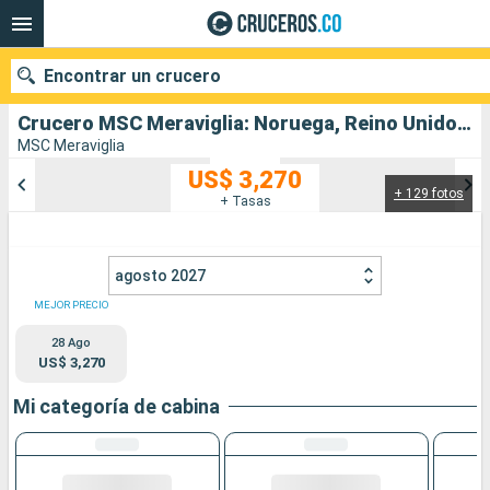
Encontrar un crucero
Crucero MSC Meraviglia: Noruega, Reino Unido salida desde Southampton
MSC Meraviglia
US$ 3,270
+ 129 fotos
Nuestros destinos
+ Tasas
Fecha de salida
agosto 2027
Puertos
Compañías
MEJOR PRECIO
28 Ago
Buscar
US$ 3,270
Mi categoría de cabina