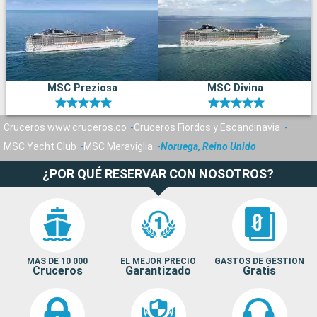
MSC Preziosa
MSC Divina
Cruceros www.cruceros.co
Cruceros Fiordos y Escandinavia
MSC Yacht Club
MSC Meraviglia
Noruega, Reino Unido
¿POR QUÉ RESERVAR CON NOSOTROS?
MAS DE 10 000
EL MEJOR PRECIO
GASTOS DE GESTION
Cruceros
Garantizado
Gratis