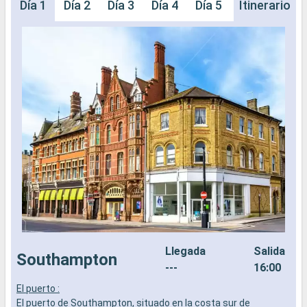
Día 1
Día 2
Día 3
Día 4
Día 5
Día 6
Itinerario
Día 
Llegada
Salida
Southampton
---
16:00
El puerto :
L
El puerto de Southampton, situado en la costa sur de
a