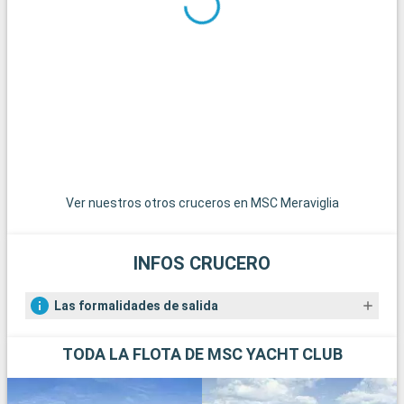
Qué visitar en los alrededores
Los alrededores de Southampton ofrecen numerosas
posibilidades para hacer excursiones. El Parque Nacional de
New Forest, a poca distancia, es un paraíso para senderistas y
amantes de la naturaleza, con sus paisajes de páramos y sus
ponis en libertad. La histórica ciudad de Winchester, con su
imponente catedral y sus edificios antiguos, es una
gratificante excursión de un día. Para los amantes de la vela,
la isla de Wight, accesible en ferry, ofrece hermosas playas y
famosas regatas. Por último, los aficionados a la historia
Ver nuestros otros cruceros en MSC Meraviglia
pueden explorar los restos de Stonehenge, a menos de una
hora en coche.
INFOS CRUCERO
Las formalidades de salida
TODA LA FLOTA DE MSC YACHT CLUB