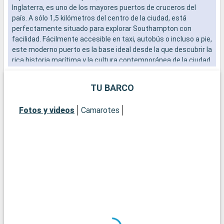
Inglaterra, es uno de los mayores puertos de cruceros del
b
país. A sólo 1,5 kilómetros del centro de la ciudad, está
s
perfectamente situado para explorar Southampton con
e
facilidad. Fácilmente accesible en taxi, autobús o incluso a pie,
este moderno puerto es la base ideal desde la que descubrir la
rica historia marítima y la cultura contemporánea de la ciudad.
El vibrante ambiente del paseo marítimo, con sus numerosos
restaurantes y tiendas, ofrece una cálida bienvenida a los
TU BARCO
visitantes.
Fotos y videos
Camarotes
Qué visitar en Southampton
Southampton, histórica ciudad portuaria, ofrece un sinfín de
atracciones. El museo marítimo SeaCity cuenta la historia del
Titanic, estrechamente vinculado a la ciudad. Las murallas
medievales de Southampton y la histórica Bargate son
testigos del pasado medieval de la ciudad. La City Art Gallery
exhibe colecciones de arte moderno e histórico. Para una
experiencia más natural, parques urbanos como
Southampton Common ofrecen apacibles espacios verdes. El
Barrio Cultural, con sus teatros y galerías, es una visita
obligada para los amantes de la cultura.