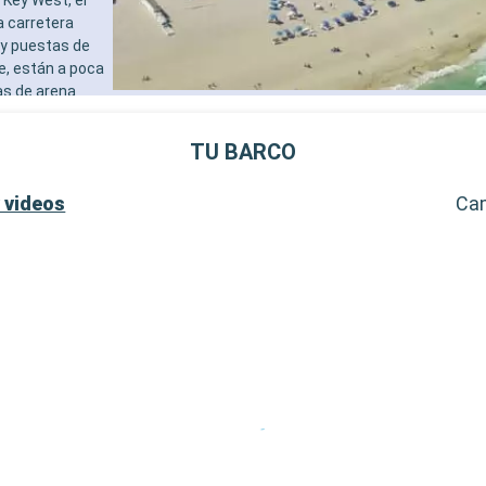
adultos)
a carretera
- 40% de descuento en una 
 y puestas de
prepago de spa
e, están a poca
- 10% de descuento en todo
as de arena
tratamientos de spa adquir
al de Cayo
SERVICIOS
destinos
- Personal multilingue cuali
TU BARCO
al de la
- Embarque prioritario y ent
equipaje
 videos
Ca
OTROS PRIVILEGIOS
- Puntos MSC Voyagers Clu