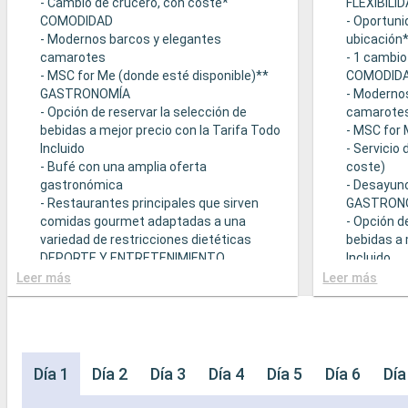
- Cambio de crucero, con coste*
FLEXIBILI
COMODIDAD
- Oportuni
- Modernos barcos y elegantes
ubicación
camarotes
- 1 cambio
- MSC for Me (donde esté disponible)**
COMODID
GASTRONOMÍA
- Moderno
- Opción de reservar la selección de
camarote
bebidas a mejor precio con la Tarifa Todo
- MSC for 
Incluido
- Servicio
- Bufé con una amplia oferta
coste)
gastronómica
- Desayuno
- Restaurantes principales que sirven
GASTRON
comidas gourmet adaptadas a una
- Opción d
variedad de restricciones dietéticas
bebidas a 
DEPORTE Y ENTRETENIMIENTO
Incluido
- Programa variado de espectáculos en el
- Bufé con
Leer más
Leer más
teatro al estilo de Broadway
gastronó
- Área de piscina
- Restaura
- Instalaciones deportivas al aire libre
comidas g
- Gimnasio equipado con vistas
variedad d
panorámicas
- Posibilid
Día 1
Día 2
Día 3
Día 4
Día 5
Día 6
Día
- Actividades de entretenimiento para
(sujeto a d
adultos, bebés y niños
- 20% de 