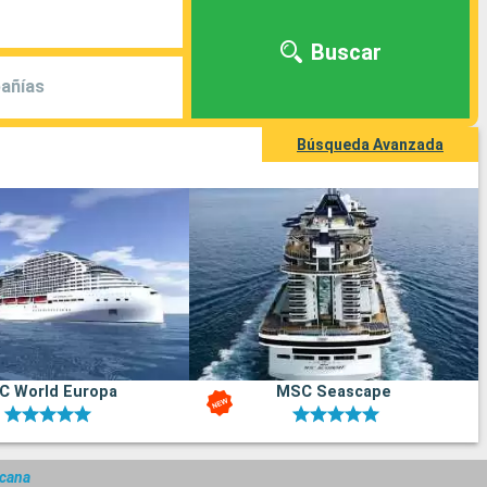
Buscar
añías
Búsqueda Avanzada
C World Europa
MSC Seascape
icana