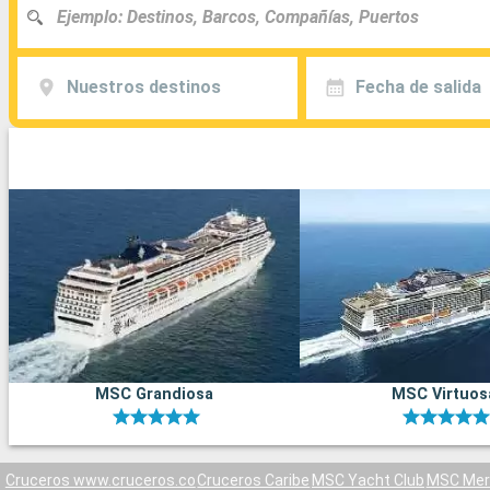
Nuestros destinos
Fecha de salida
MSC Grandiosa
MSC Virtuos
Cruceros www.cruceros.co
Cruceros Caribe
MSC Yacht Club
MSC Mera