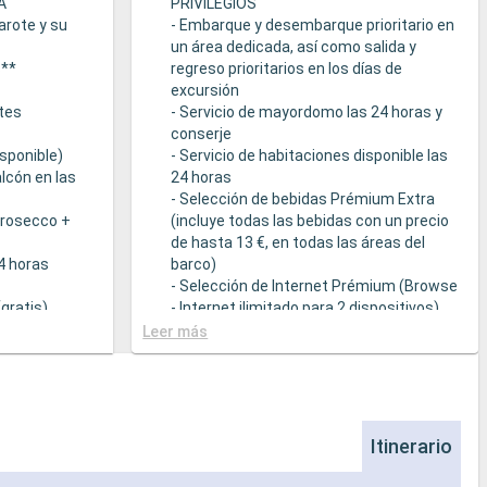
A
PRIVILEGIOS
arote y su
- Embarque y desembarque prioritario en
un área dedicada, así como salida y
s**
regreso prioritarios en los días de
excursión
tes
- Servicio de mayordomo las 24 horas y
conserje
sponible)
- Servicio de habitaciones disponible las
lcón en las
24 horas
- Selección de bebidas Prémium Extra
Prosecco +
(incluye todas las bebidas con un precio
de hasta 13 €, en todas las áreas del
24 horas
barco)
- Selección de Internet Prémium (Browse
gratis)
- Internet ilimitado para 2 dispositivos)
- Acceso prioritario a la suite termal de
Leer más
cción de
MSC Aurea Spa
la Tarifa Todo
- Amenities de relajación en cada suite
(incluye albornoz y zapatillas)
a
- Menú de almohadas
- Otros detalles: servicio de empaquetar
Itinerario
que sirven
/ desempaquetar el equipaje, periódico
s a una
entregado directamente en la suite, bajo