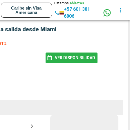
Estamos
abiertos
Caribe sin Visa
+57 601 381
Americana
6806
na salida desde Miami
 91%
VER DISPONIBILIDAD