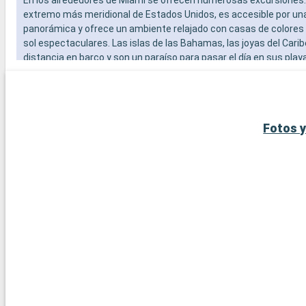
extremo más meridional de Estados Unidos, es accesible por un
panorámica y ofrece un ambiente relajado con casas de colores
sol espectaculares. Las islas de las Bahamas, las joyas del Carib
distancia en barco y son un paraíso para pasar el día en sus play
blanca. Para los amantes del submarinismo, los arrecifes de cor
Largo ofrecen una experiencia submarina extraordinaria. Estos 
alrededor de Miami revelan la belleza natural y la diversidad cultur
región.
Fotos y