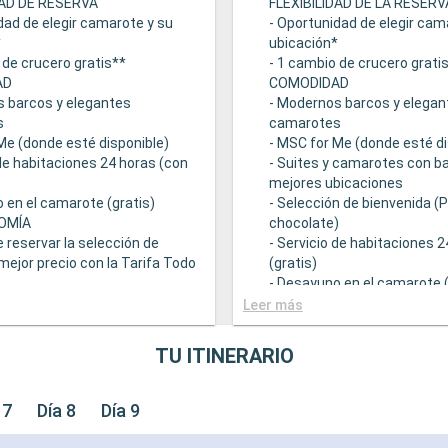
DAD DE RESERVA
FLEXIBILIDAD DE LA RESERV
dad de elegir camarote y su
- Oportunidad de elegir cam
*
ubicación*
 de crucero gratis**
- 1 cambio de crucero grati
AD
COMODIDAD
s barcos y elegantes
- Modernos barcos y elegan
s
camarotes
Me (donde esté disponible)
- MSC for Me (donde esté di
 de habitaciones 24 horas (con
- Suites y camarotes con ba
mejores ubicaciones
 en el camarote (gratis)
- Selección de bienvenida (
OMÍA
chocolate)
e reservar la selección de
- Servicio de habitaciones 
mejor precio con la Tarifa Todo
(gratis)
- Desayuno en el camarote (
 una amplia oferta
GASTRONOMÍA
Leer más
mica
- Opción de reservar la sele
ntes principales que sirven
bebidas a mejor precio con 
TU ITINERARIO
ourmet adaptadas a una
Incluido
e restricciones dietéticas
- Bufé con una amplia ofert
ad de elegir el turno de cena
gastronómica
 7
Día 8
Día 9
isponibilidad)
- Restaurantes principales 
descuento en una selección
comidas gourmet adaptada