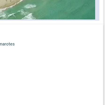
elección de horario para cenar
selección
s los
idos a bordo
ficado
rega de
marotes
b