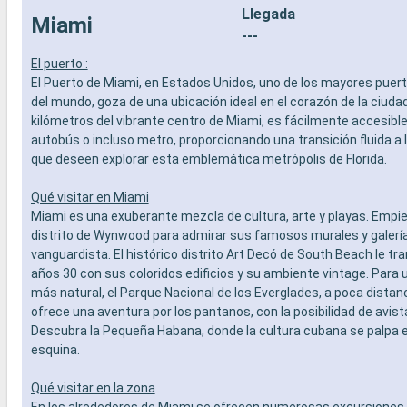
Llegada
- Actividades recreativas para niños
prepago d
Miami
SERVICIOS
especiali
---
- Personal multilingue cualificado
DEPORTE 
El puerto :
OTROS PRIVILEGIOS
- Programa
El Puerto de Miami, en Estados Unidos, uno de los mayores puer
- Puntos MSC Voyagers Club
teatro al 
del mundo, goza de una ubicación ideal en el corazón de la ciudad
- Área de 
kilómetros del vibrante centro de Miami, es fácilmente accesible 
- Instalaci
autobús o incluso metro, proporcionando una transición fluida a 
- Gimnasio
que deseen explorar esta emblemática metrópolis de Florida.
panorámi
- Activida
adultos, b
Qué visitar en Miami
- Activida
Miami es una exuberante mezcla de cultura, arte y playas. Empie
SERVICIO
distrito de Wynwood para admirar sus famosos murales y galería
- Personal
vanguardista. El histórico distrito Art Decó de South Beach le tr
OTROS PR
años 30 con sus coloridos edificios y su ambiente vintage. Para 
- Puntos 
más natural, el Parque Nacional de los Everglades, a poca distan
ofrece una aventura por los pantanos, con la posibilidad de avis
Descubra la Pequeña Habana, donde la cultura cubana se palpa 
esquina.
Qué visitar en la zona
En los alrededores de Miami se ofrecen numerosas excursiones. 