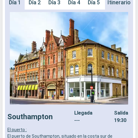
Día 1
Día 2
Día 3
Día 4
Día 5
Día 6
Itinerario
Día 
Llegada
Salida
Southampton
---
19:30
El puerto :
E
El puerto de Southampton, situado en la costa sur de
E