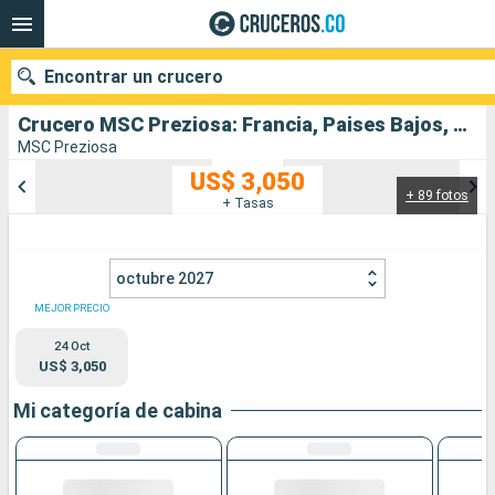
Encontrar un crucero
Crucero MSC Preziosa: Francia, Paises Bajos, Bélgica, Alemania, Reino Unido salida desde Southampton
MSC Preziosa
US$ 3,050
+ 89 fotos
Nuestros destinos
+ Tasas
Fecha de salida
octubre 2027
Puertos
Compañías
MEJOR PRECIO
24 Oct
Buscar
US$ 3,050
Mi categoría de cabina