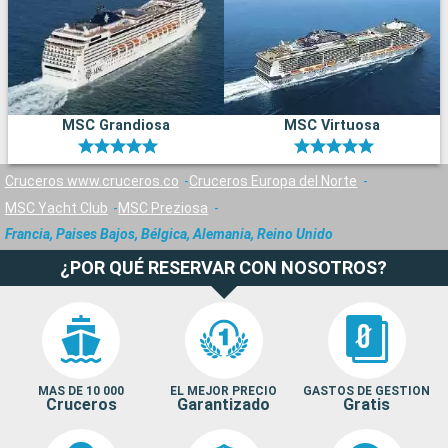
MSC Grandiosa
MSC Virtuosa
Cruceros www.cruceros.co
Cruceros Europa del Norte
MSC Yacht Club
MSC Preziosa
Francia, Paises Bajos, Bélgica, Alemania, Reino Unido
¿POR QUÉ RESERVAR CON NOSOTROS?
MAS DE 10 000
EL MEJOR PRECIO
GASTOS DE GESTION
Cruceros
Garantizado
Gratis