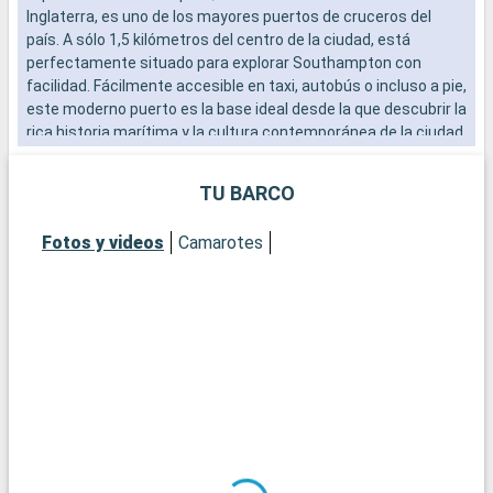
Inglaterra, es uno de los mayores puertos de cruceros del
s
país. A sólo 1,5 kilómetros del centro de la ciudad, está
d
perfectamente situado para explorar Southampton con
d
facilidad. Fácilmente accesible en taxi, autobús o incluso a pie,
a
este moderno puerto es la base ideal desde la que descubrir la
rica historia marítima y la cultura contemporánea de la ciudad.
¿
El vibrante ambiente del paseo marítimo, con sus numerosos
E
restaurantes y tiendas, ofrece una cálida bienvenida a los
m
TU BARCO
visitantes.
q
M
Fotos y videos
Camarotes
Qué visitar en Southampton
a
Southampton, histórica ciudad portuaria, ofrece un sinfín de
P
atracciones. El museo marítimo SeaCity cuenta la historia del
a
Titanic, estrechamente vinculado a la ciudad. Las murallas
c
medievales de Southampton y la histórica Bargate son
S
testigos del pasado medieval de la ciudad. La City Art Gallery
s
exhibe colecciones de arte moderno e histórico. Para una
l
experiencia más natural, parques urbanos como
Southampton Common ofrecen apacibles espacios verdes. El
¿
Barrio Cultural, con sus teatros y galerías, es una visita
E
obligada para los amantes de la cultura.
a