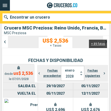
Encontrar un crucero
Crucero MSC Preziosa: Reino Unido, Francia, Bélgica, Paises Bajos, Alemania salida desde Hamburgo
MSC Preziosa
US$ 2,536
+ 89 fotos
Nuestros destinos
+ Tasas
Fecha de salida
FECHAS Y DISPONIBILIDAD
Puertos
Compañías
enero
Fechas
Fechas
us$ 2,536
desde
precedentes
siguientes
2028
Buscar
le 07/01/2028
SALIDA EL
29/10/2027
05/11/2027
VUELTA EL
05/11/2027
12/11/2027
Premium
US$ 2,696
US$ 2,676