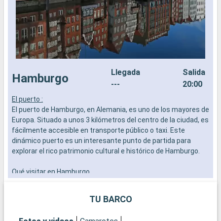
Llegada
Salida
Hamburgo
---
20:00
El puerto :
L
El puerto de Hamburgo, en Alemania, es uno de los mayores de
a
Europa. Situado a unos 3 kilómetros del centro de la ciudad, es
b
fácilmente accesible en transporte público o taxi. Este
s
dinámico puerto es un interesante punto de partida para
e
explorar el rico patrimonio cultural e histórico de Hamburgo.
Qué visitar en Hamburgo
Hamburgo, apodada la "Puerta del Mundo" por su singular
mezcla de arquitectura moderna e histórica, ofrece
TU BARCO
numerosas atracciones. El barrio de Speicherstadt, un
conjunto de edificios históricos sobre pilotes, está declarado