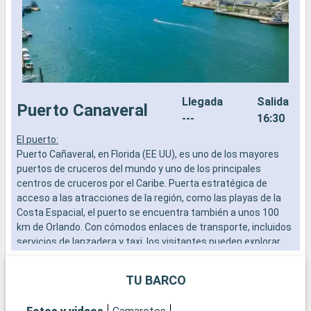
Llegada
Salida
Puerto Canaveral
---
16:30
El puerto:
8
Puerto Cañaveral, en Florida (EE UU), es uno de los mayores
L
puertos de cruceros del mundo y uno de los principales
e
centros de cruceros por el Caribe. Puerta estratégica de
e
acceso a las atracciones de la región, como las playas de la
d
Costa Espacial, el puerto se encuentra también a unos 100
a
km de Orlando. Con cómodos enlaces de transporte, incluidos
a
servicios de lanzadera y taxi, los visitantes pueden explorar
l
fácilmente las numerosas atracciones de la Costa Espacial,
m
así como los famosos parques temáticos de Orlando.
TU BARCO
c
Qué visitar en Puerto Cañaveral y sus alrededores