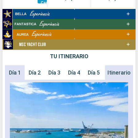
Camarotes
TU ITINERARIO
Día 1
Día 2
Día 3
Día 4
Día 5
Día 6
Itinerario
Día 