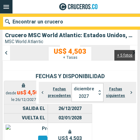
Encontrar un crucero
Crucero MSC World Atlantic: Estados Unidos, Bahamas, México salida desde Puerto Canaveral
MSC World Atlantic
US$ 4,503
+ 5 fotos
Nuestros destinos
+ Tasas
Fecha de salida
FECHAS Y DISPONIBILIDAD
Puertos
Compañías
diciembre
Fechas
Fechas
us$ 4,503
desde
precedentes
siguientes
2027
Buscar
le 26/12/2027
SALIDA EL
26/12/2027
VUELTA EL
02/01/2028
Premium
Otros
US$ 4,503