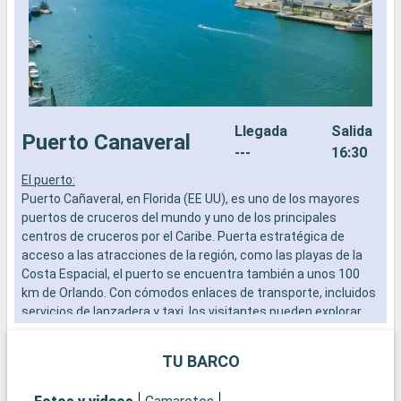
Llegada
Salida
Puerto Canaveral
---
16:30
El puerto:
8
Puerto Cañaveral, en Florida (EE UU), es uno de los mayores
L
puertos de cruceros del mundo y uno de los principales
e
centros de cruceros por el Caribe. Puerta estratégica de
e
acceso a las atracciones de la región, como las playas de la
d
Costa Espacial, el puerto se encuentra también a unos 100
a
km de Orlando. Con cómodos enlaces de transporte, incluidos
a
servicios de lanzadera y taxi, los visitantes pueden explorar
l
fácilmente las numerosas atracciones de la Costa Espacial,
m
así como los famosos parques temáticos de Orlando.
TU BARCO
c
Qué visitar en Puerto Cañaveral y sus alrededores