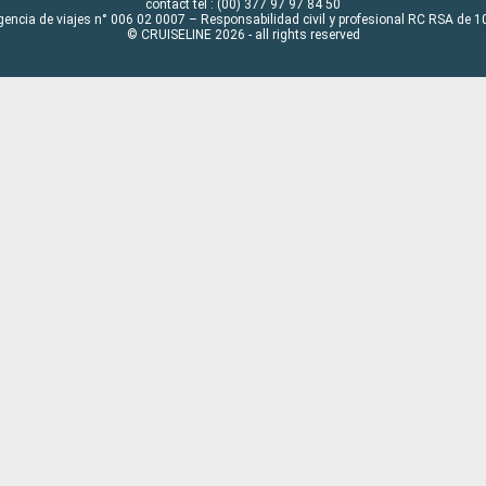
contact tel : (00) 377 97 97 84 50
gencia de viajes n° 006 02 0007 – Responsabilidad civil y profesional RC RSA de
© CRUISELINE 2026 - all rights reserved