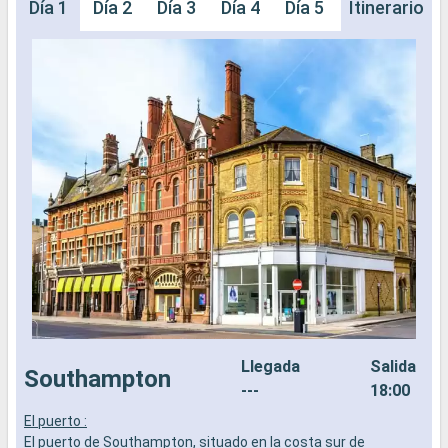
Día 1
Día 2
Día 3
Día 4
Día 5
Día 6
Itinerario
Día 
Llegada
Salida
Southampton
---
18:00
El puerto :
L
El puerto de Southampton, situado en la costa sur de
a