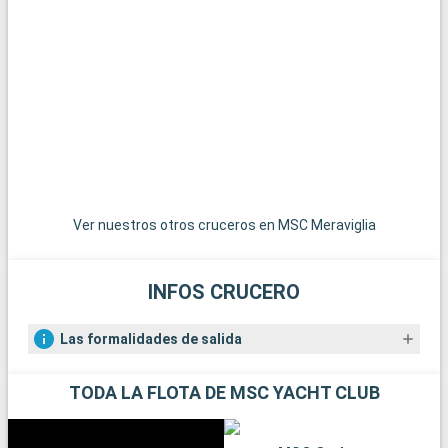
Qué visitar en los alrededores
Los alrededores de Southampton ofrecen numerosas
posibilidades para hacer excursiones. El Parque Nacional de
New Forest, a poca distancia, es un paraíso para senderistas y
amantes de la naturaleza, con sus paisajes de páramos y sus
ponis en libertad. La histórica ciudad de Winchester, con su
imponente catedral y sus edificios antiguos, es una
gratificante excursión de un día. Para los amantes de la vela,
la isla de Wight, accesible en ferry, ofrece hermosas playas y
famosas regatas. Por último, los aficionados a la historia
Ver nuestros otros cruceros en MSC Meraviglia
pueden explorar los restos de Stonehenge, a menos de una
hora en coche.
INFOS CRUCERO
Las formalidades de salida
TODA LA FLOTA DE MSC YACHT CLUB