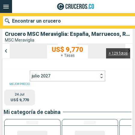
Encontrar un crucero
Crucero MSC Meraviglia: España, Marruecos, Reino Unido salida desde Southampton
MSC Meraviglia
US$ 9,770
+ 129 fotos
Nuestros destinos
+ Tasas
Fecha de salida
julio 2027
Puertos
Compañías
MEJOR PRECIO
24 Jul
Buscar
US$ 9,770
Mi categoría de cabina