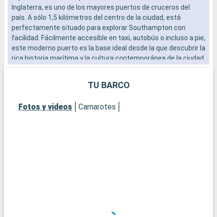
Inglaterra, es uno de los mayores puertos de cruceros del
b
país. A sólo 1,5 kilómetros del centro de la ciudad, está
s
perfectamente situado para explorar Southampton con
e
facilidad. Fácilmente accesible en taxi, autobús o incluso a pie,
este moderno puerto es la base ideal desde la que descubrir la
rica historia marítima y la cultura contemporánea de la ciudad.
El vibrante ambiente del paseo marítimo, con sus numerosos
restaurantes y tiendas, ofrece una cálida bienvenida a los
TU BARCO
visitantes.
Fotos y videos
Camarotes
Qué visitar en Southampton
Southampton, histórica ciudad portuaria, ofrece un sinfín de
atracciones. El museo marítimo SeaCity cuenta la historia del
Titanic, estrechamente vinculado a la ciudad. Las murallas
medievales de Southampton y la histórica Bargate son
testigos del pasado medieval de la ciudad. La City Art Gallery
exhibe colecciones de arte moderno e histórico. Para una
experiencia más natural, parques urbanos como
Southampton Common ofrecen apacibles espacios verdes. El
Barrio Cultural, con sus teatros y galerías, es una visita
obligada para los amantes de la cultura.